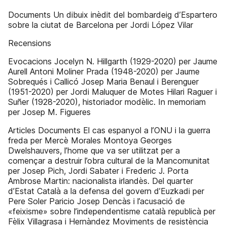
Documents Un dibuix inèdit del bombardeig d’Espartero
sobre la ciutat de Barcelona per Jordi López Vilar
Recensions
Evocacions Jocelyn N. Hillgarth (1929-2020) per Jaume
Aurell Antoni Moliner Prada (1948-2020) per Jaume
Sobrequés i Callicó Josep Maria Benaul i Berenguer
(1951-2020) per Jordi Maluquer de Motes Hilari Raguer i
Suñer (1928-2020), historiador modèlic. In memoriam
per Josep M. Figueres
Articles Documents El cas espanyol a l’ONU i la guerra
freda per Mercè Morales Montoya Georges
Dwelshauvers, l’home que va ser utilitzat per a
començar a destruir l’obra cultural de la Mancomunitat
per Josep Pich, Jordi Sabater i Frederic J. Porta
Ambrose Martin: nacionalista irlandès. Del quarter
d’Estat Català a la defensa del govern d’Euzkadi per
Pere Soler Paricio Josep Dencàs i l’acusació de
«feixisme» sobre l’independentisme català republicà per
Fèlix Villagrasa i Hernàndez Moviments de resistència