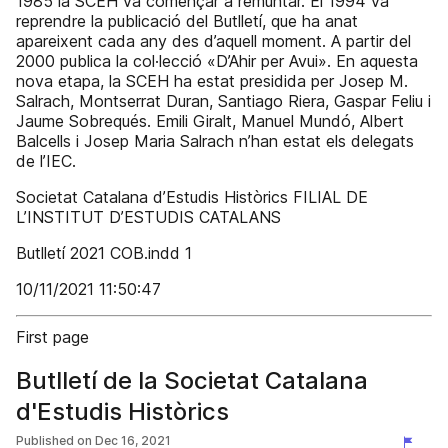
1985 la SCEH va començar a remuntar. El 1994 va
reprendre la publicació del Butlletí, que ha anat
apareixent cada any des d’aquell moment. A partir del
2000 publica la col·lecció «D’Ahir per Avui». En aquesta
nova etapa, la SCEH ha estat presidida per Josep M.
Salrach, Montserrat Duran, Santiago Riera, Gaspar Feliu i
Jaume Sobrequés. Emili Giralt, Manuel Mundó, Albert
Balcells i Josep Maria Salrach n’han estat els delegats
de l’IEC.
Societat Catalana d’Estudis Històrics FILIAL DE
L’INSTITUT D’ESTUDIS CATALANS
Butlletí 2021 COB.indd 1
10/11/2021 11:50:47
First page
Butlletí de la Societat Catalana
d'Estudis Històrics
Published on
Dec 16, 2021