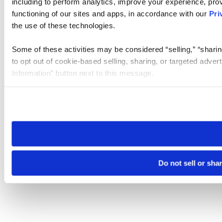
including to perform analytics, improve your experience, prov
functioning of our sites and apps, in accordance with our
Pri
the use of these technologies.
Some of these activities may be considered “selling,” “sharin
to opt out of cookie-based selling, sharing, or targeted adver
Information” button next to this message.
Please note that your opt-out preference is stored at the br
site you visit. If you access our sites from a different device
need to be set again.
Do not sell or sha