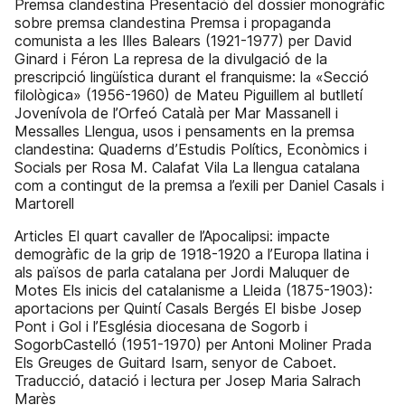
Premsa clandestina Presentació del dossier monogràfic
sobre premsa clandestina Premsa i propaganda
comunista a les Illes Balears (1921-1977) per David
Ginard i Féron La represa de la divulgació de la
prescripció lingüística durant el franquisme: la «Secció
filològica» (1956-1960) de Mateu Piguillem al butlletí
Jovenívola de l’Orfeó Català per Mar Massanell i
Messalles Llengua, usos i pensaments en la premsa
clandestina: Quaderns d’Estudis Polítics, Econòmics i
Socials per Rosa M. Calafat Vila La llengua catalana
com a contingut de la premsa a l’exili per Daniel Casals i
Martorell
Articles El quart cavaller de l’Apocalipsi: impacte
demogràfic de la grip de 1918-1920 a l’Europa llatina i
als països de parla catalana per Jordi Maluquer de
Motes Els inicis del catalanisme a Lleida (1875-1903):
aportacions per Quintí Casals Bergés El bisbe Josep
Pont i Gol i l’Església diocesana de Sogorb i
SogorbCastelló (1951-1970) per Antoni Moliner Prada
Els Greuges de Guitard Isarn, senyor de Caboet.
Traducció, datació i lectura per Josep Maria Salrach
Marès