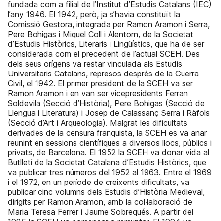
fundada com a filial de l’Institut d’Estudis Catalans (IEC)
l’any 1946. El 1942, però, ja s’havia constituït la
Comissió Gestora, integrada per Ramon Aramon i Serra,
Pere Bohigas i Miquel Coll i Alentorn, de la Societat
d’Estudis Històrics, Literaris i Lingüístics, que ha de ser
considerada com el precedent de l’actual SCEH. Des
dels seus orígens va restar vinculada als Estudis
Universitaris Catalans, represos després de la Guerra
Civil, el 1942. El primer president de la SCEH va ser
Ramon Aramon i en van ser vicepresidents Ferran
Soldevila (Secció d’Història), Pere Bohigas (Secció de
Llengua i Literatura) i Josep de Calassanç Serra i Ràfols
(Secció d’Art i Arqueologia). Malgrat les dificultats
derivades de la censura franquista, la SCEH es va anar
reunint en sessions científiques a diversos llocs, públics i
privats, de Barcelona. El 1952 la SCEH va donar vida al
Butlletí de la Societat Catalana d’Estudis Històrics, que
va publicar tres números del 1952 al 1963. Entre el 1969
i el 1972, en un període de creixents dificultats, va
publicar cinc volumns dels Estudis d’Història Medieval,
dirigits per Ramon Aramon, amb la col·laboració de
Maria Teresa Ferrer i Jaume Sobrequés. A partir del