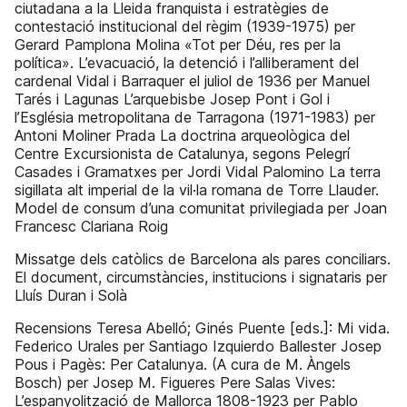
ciutadana a la Lleida franquista i estratègies de
contestació institucional del règim (1939-1975) per
Gerard Pamplona Molina «Tot per Déu, res per la
política». L’evacuació, la detenció i l’alliberament del
cardenal Vidal i Barraquer el juliol de 1936 per Manuel
Tarés i Lagunas L’arquebisbe Josep Pont i Gol i
l’Església metropolitana de Tarragona (1971-1983) per
Antoni Moliner Prada La doctrina arqueològica del
Centre Excursionista de Catalunya, segons Pelegrí
Casades i Gramatxes per Jordi Vidal Palomino La terra
sigillata alt imperial de la vil·la romana de Torre Llauder.
Model de consum d’una comunitat privilegiada per Joan
Francesc Clariana Roig
Missatge dels catòlics de Barcelona als pares conciliars.
El document, circumstàncies, institucions i signataris per
Lluís Duran i Solà
Recensions Teresa Abelló; Ginés Puente [eds.]: Mi vida.
Federico Urales per Santiago Izquierdo Ballester Josep
Pous i Pagès: Per Catalunya. (A cura de M. Àngels
Bosch) per Josep M. Figueres Pere Salas Vives:
L’espanyolització de Mallorca 1808-1923 per Pablo