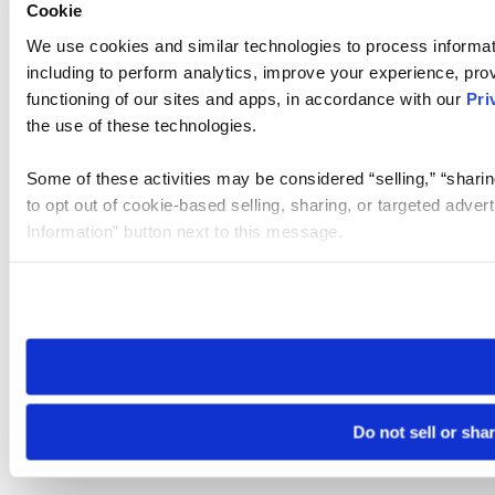
Cookie
We use cookies and similar technologies to process informat
including to perform analytics, improve your experience, prov
functioning of our sites and apps, in accordance with our
Pri
the use of these technologies.
Some of these activities may be considered “selling,” “sharin
to opt out of cookie-based selling, sharing, or targeted adver
Information” button next to this message.
Please note that your opt-out preference is stored at the br
site you visit. If you access our sites from a different device
need to be set again.
Do not sell or sha