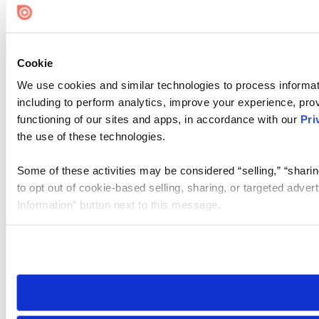
Cookie
We use cookies and similar technologies to process informat
including to perform analytics, improve your experience, prov
functioning of our sites and apps, in accordance with our
Pri
the use of these technologies.
Some of these activities may be considered “selling,” “sharin
to opt out of cookie-based selling, sharing, or targeted adver
Information” button next to this message.
Please note that your opt-out preference is stored at the br
site you visit. If you access our sites from a different device
need to be set again.