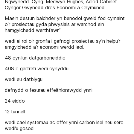
Ngwynedd. Cyng. Medwyn Hughes, Aelod Cabinet
Cyngor Gwynedd dros Economi a Chymuned
Mae’n destun balchder yn benodol gweld fod cymaint
o’r prosiectau gyda phwyslais ar warchod ein
hamgylchedd werthfawr“
wedi ei roi o’r gronfa i gefnogi prosiectau sy’n helpu’r
amgylchedd a’r economi werdd leol.
48 cynllun datgarboneiddio
408 o gartrefi wedi cynyddu
wedi eu datblygu
defnydd o fesurau effeithlonrwydd ynni
24 eiddo
12 tunnell
wedi cael systemau ac offer ynni carbon isel neu sero
wedi’u gosod