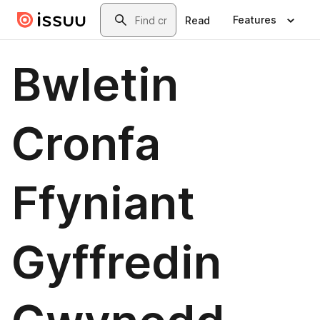
Skip to main content
Search
Features
Read
Bwletin
Cronfa
Ffyniant
Gyffredin