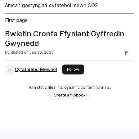
Amcan gostyngiad cyfatebol mewn CO2
First page
Bwletin Cronfa Ffyniant Gyffredin
Gwynedd
Published on
Jan 30, 2025
Cyfathrebu Mewnol
this publisher
Follow
Turn static files into dynamic content formats.
Create a flipbook