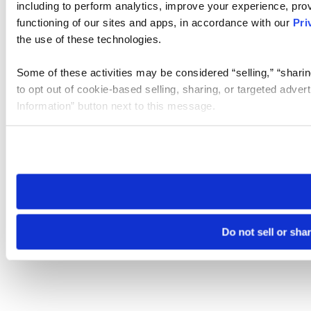
including to perform analytics, improve your experience, prov
functioning of our sites and apps, in accordance with our
Pri
the use of these technologies.
Some of these activities may be considered “selling,” “sharin
to opt out of cookie-based selling, sharing, or targeted adver
Information” button next to this message.
Please note that your opt-out preference is stored at the br
site you visit. If you access our sites from a different device
need to be set again.
Do not sell or sha