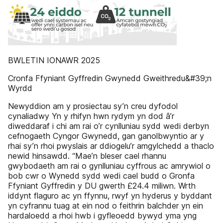
BWLETIN IONAWR 2025
Cronfa Ffyniant Gyffredin Gwynedd Gweithredu&#39;n
Wyrdd
Newyddion am y prosiectau sy’n creu dyfodol
cynaliadwy Yn y rhifyn hwn rydym yn dod â’r
diweddaraf i chi am rai o’r cynlluniau sydd wedi derbyn
cefnogaeth Cyngor Gwynedd, gan ganolbwyntio ar y
rhai sy’n rhoi pwyslais ar ddiogelu’r amgylchedd a thaclo
newid hinsawdd. “Mae’n bleser cael rhannu
gwybodaeth am rai o gynlluniau cyffrous ac amrywiol o
bob cwr o Wynedd sydd wedi cael budd o Gronfa
Ffyniant Gyffredin y DU gwerth £24.4 miliwn. Wrth
iddynt flaguro ac yn ffynnu, rwyf yn hyderus y byddant
yn cyfrannu tuag at ein nod o feithrin balchder yn ein
hardaloedd a rhoi hwb i gyfleoedd bywyd yma yng