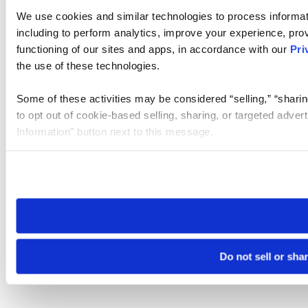
We use cookies and similar technologies to process informat
including to perform analytics, improve your experience, prov
functioning of our sites and apps, in accordance with our
Pri
the use of these technologies.
Some of these activities may be considered “selling,” “sharin
to opt out of cookie-based selling, sharing, or targeted adver
Information” button next to this message.
Please note that your opt-out preference is stored at the br
site you visit. If you access our sites from a different device
need to be set again.
Do not sell or sha