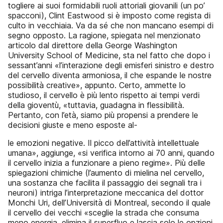
togliere ai suoi formidabili ruoli attoriali giovanili (un po’
spacconi), Clint Eastwood si è imposto come regista di
culto in vecchiaia. Va da sé che non mancano esempi di
segno opposto. La ragione, spiegata nel menzionato
articolo dal direttore della George Washington
University School of Medicine, sta nel fatto che dopo i
sessant’anni «l’interazione degli emisferi sinistro e destro
del cervello diventa armoniosa, il che espande le nostre
possibilità creative», appunto. Certo, ammette lo
studioso, il cervello è più lento rispetto ai tempi verdi
della gioventù, «tuttavia, guadagna in flessibilità.
Pertanto, con l’età, siamo più propensi a prendere le
decisioni giuste e meno esposte al-
le emozioni negative. Il picco dell’attività intellettuale
umana», aggiunge, «si verifica intorno ai 70 anni, quando
il cervello inizia a funzionare a pieno regime». Più delle
spiegazioni chimiche (l’aumento di mielina nel cervello,
una sostanza che facilita il passaggio dei segnali tra i
neuroni) intriga l’interpretazione meccanica del dottor
Monchi Uri, dell’Università di Montreal, secondo il quale
il cervello dei vecchi «sceglie la strada che consuma
meno energia, elimina il superfluo e lascia solo le opzioni