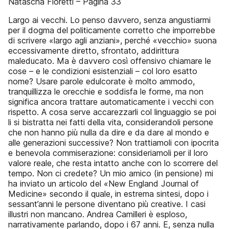
Natascha Fioretti – Pagina 33
Largo ai vecchi. Lo penso davvero, senza angustiarmi
per il dogma del politicamente corretto che imporrebbe
di scrivere «largo agli anziani», perché «vecchio» suona
eccessivamente diretto, sfrontato, addirittura
maleducato. Ma è davvero così offensivo chiamare le
cose – e le condizioni esistenziali – col loro esatto
nome? Usare parole edulcorate è molto ammodo,
tranquillizza le orecchie e soddisfa le forme, ma non
significa ancora trattare automaticamente i vecchi con
rispetto. A cosa serve accarezzarli col linguaggio se poi
li si bistratta nei fatti della vita, considerandoli persone
che non hanno più nulla da dire e da dare al mondo e
alle generazioni successive? Non trattiamoli con ipocrita
e benevola commiserazione: consideriamoli per il loro
valore reale, che resta intatto anche con lo scorrere del
tempo. Non ci credete? Un mio amico (in pensione) mi
ha inviato un articolo del «New England Journal of
Medicine» secondo il quale, in estrema sintesi, dopo i
sessant’anni le persone diventano più creative. I casi
illustri non mancano. Andrea Camilleri è esploso,
narrativamente parlando, dopo i 67 anni. E, senza nulla