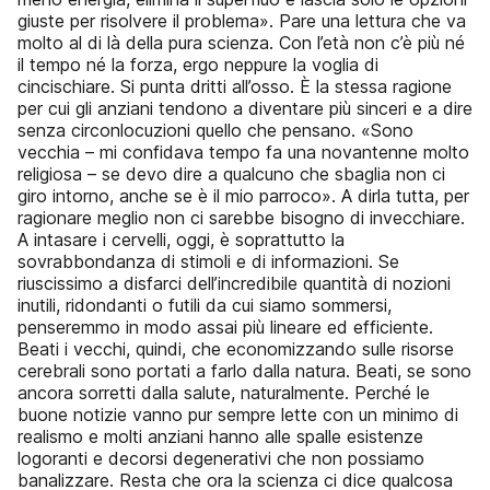
giuste per risolvere il problema». Pare una lettura che va
molto al di là della pura scienza. Con l’età non c’è più né
il tempo né la forza, ergo neppure la voglia di
cincischiare. Si punta dritti all’osso. È la stessa ragione
per cui gli anziani tendono a diventare più sinceri e a dire
senza circonlocuzioni quello che pensano. «Sono
vecchia – mi confidava tempo fa una novantenne molto
religiosa – se devo dire a qualcuno che sbaglia non ci
giro intorno, anche se è il mio parroco». A dirla tutta, per
ragionare meglio non ci sarebbe bisogno di invecchiare.
A intasare i cervelli, oggi, è soprattutto la
sovrabbondanza di stimoli e di informazioni. Se
riuscissimo a disfarci dell’incredibile quantità di nozioni
inutili, ridondanti o futili da cui siamo sommersi,
penseremmo in modo assai più lineare ed efficiente.
Beati i vecchi, quindi, che economizzando sulle risorse
cerebrali sono portati a farlo dalla natura. Beati, se sono
ancora sorretti dalla salute, naturalmente. Perché le
buone notizie vanno pur sempre lette con un minimo di
realismo e molti anziani hanno alle spalle esistenze
logoranti e decorsi degenerativi che non possiamo
banalizzare. Resta che ora la scienza ci dice qualcosa