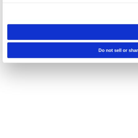
Please note that your opt-out preference is stored at the br
site you visit. If you access our sites from a different device
need to be set again.
Do not sell or sha