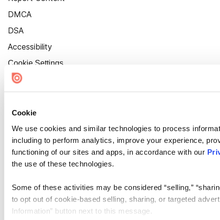
DMCA
DSA
Accessibility
Cookie Settings
Cookie
We use cookies and similar technologies to process informat
including to perform analytics, improve your experience, prov
functioning of our sites and apps, in accordance with our
Pri
the use of these technologies.
Some of these activities may be considered “selling,” “sharin
to opt out of cookie-based selling, sharing, or targeted adver
Information” button next to this message.