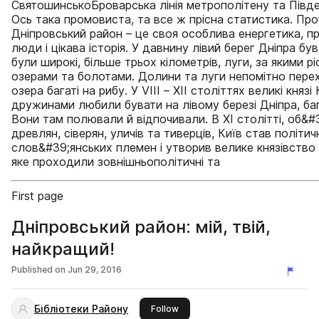
СвятошинськоБроварська лінія метрополітену та Півде
Ось така промовиста, та все ж прісна статистика. Про
Дніпровський район – це своя особлива енергетика, п
люди і цікава історія. У давнину лівий берег Дніпра бу
були широкі, більше трьох кілометрів, луги, за якими ріс
озерами та болотами. Долини та луги непомітно пере
озера багаті на рибу. У VІІІ – ХІІ століттях великі князі
дружинами любили бувати на лівому березі Дніпра, ба
Вони там полювали й відпочивали. В XI столітті, об&
древлян, сіверян, уличів та тиверців, Київ став політи
слов&#39;янських племен і утворив велике князівство 
яке проходили зовнішньополітичні та
First page
Дніпровський район: мій, твій,
найкращий!
Published on
Jun 29, 2016
Бібліотеки Району
this publisher
Follow