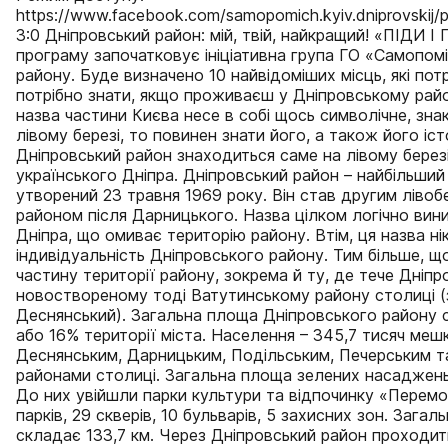
https://www.facebook.com/samopomich.kyiv.dniprovskij
3:0 Дніпровський район: мій, твій, найкращий! «ПІДИ 
програму започатковує ініціативна група ГО «Самопом
району. Буде визначено 10 найвідоміших місць, які пот
потрібно знати, якщо проживаєш у Дніпровському районі
назва частини Києва несе в собі щось символічне, зна
лівому березі, то повинен знати його, а також його істо
Дніпровський район знаходиться саме на лівому берез
українського Дніпра. Дніпровський район – найбільший 
утворений 23 травня 1969 року. Він став другим лів
районом після Дарницького. Назва цілком логічно вин
Дніпра, що омиває територію району. Втім, ця назва н
індивідуальність Дніпровського району. Тим більше, щ
частину території району, зокрема й ту, де тече Дніп
новоствореному тоді Ватутинському району столиці (
Деснянський). Загальна площа Дніпровського району 
або 16% території міста. Населення – 345,7 тисяч мешк
Деснянським, Дарницьким, Подільським, Печерським 
районами столиці. Загальна площа зелених насаджень
До них увійшли парки культури та відпочинку «Перемог
парків, 29 скверів, 10 бульварів, 5 захисних зон. Зага
складає 133,7 км. Через Дніпровський район проходит