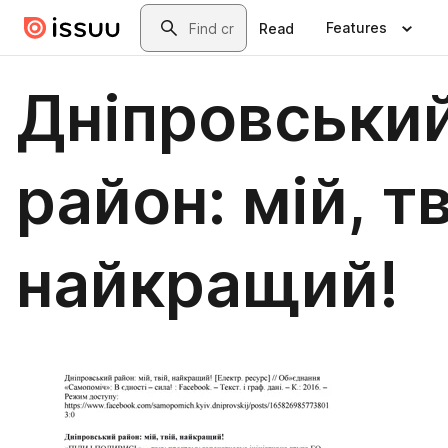
Skip to main content
Search
Features
Read
Дніпровськи
район: мій, тв
найкращий!