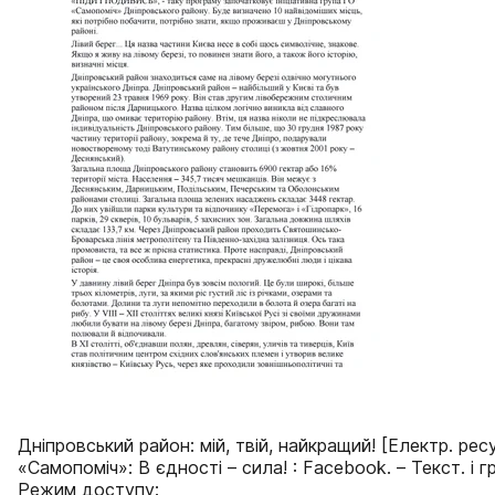
Дніпровський район: мій, твій, найкращий! [Електр. рес
«Самопоміч»: В єдності – сила! : Facebook. – Текст. і гра
Режим доступу: