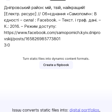
Дніпровський район: мій, твій, найкращий!
[Електр. ресурс] // Об»єднання «Самопоміч»: В
єдності – сила! : Facebook. – Текст. і граф. дані. –
К.: 2016. – Режим доступу:
https://www.facebook.com/samopomich.kyiv.dnipro
vskij/posts/165826985773801
3:0
Turn static files into dynamic content formats.
Create a flipbook
Issuu converts static files into:
digital portfolios