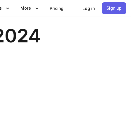
s
More
Sign up
Pricing
Log in
 2024