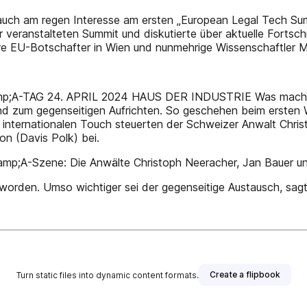
 auch am regen Interesse am ersten „Euro­pean Legal Tech 
ranstalteten Summit und diskutierte über aktuelle Fortschr
re EU-Botschafter in Wien und nunmehrige Wissenschaftler 
TAG 24. APRIL 2024 HAUS DER INDUSTRIE Was machen M&
und zum gegenseitigen Aufrichten. So geschehen beim ersten
 internationalen Touch steuerten der Schweizer Anwalt Chris
n (Davis Polk) bei.
amp;A-Szene: Die Anwälte Christoph Neeracher, Jan Bauer und
worden. Umso wichtiger sei der gegenseitige Austausch, sagt
Create a flipbook
Turn static files into dynamic content formats.