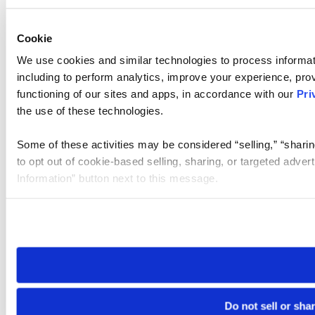
Cookie
We use cookies and similar technologies to process informat
including to perform analytics, improve your experience, prov
functioning of our sites and apps, in accordance with our
Pri
the use of these technologies.
Some of these activities may be considered “selling,” “sharin
to opt out of cookie-based selling, sharing, or targeted adver
Information” button next to this message.
Please note that your opt-out preference is stored at the br
site you visit. If you access our sites from a different device
need to be set again.
Do not sell or sha