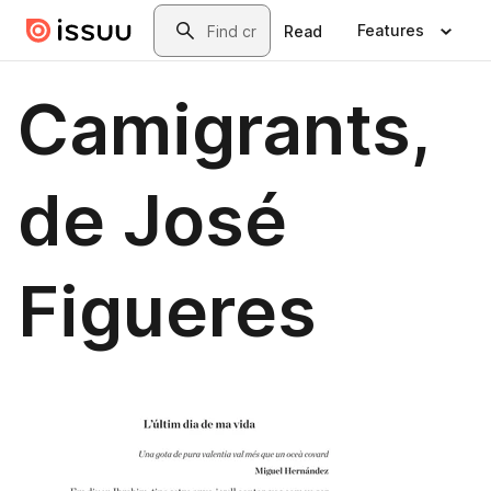
Skip to main content
Search
Features
Read
Camigrants,
de José
Figueres