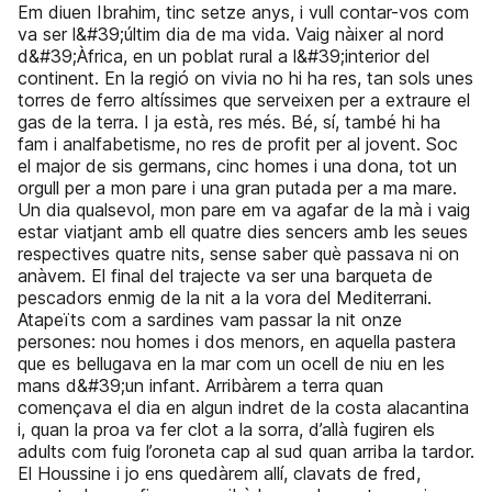
Em diuen Ibrahim, tinc setze anys, i vull contar-vos com
va ser l&#39;últim dia de ma vida. Vaig nàixer al nord
d&#39;Àfrica, en un poblat rural a l&#39;interior del
continent. En la regió on vivia no hi ha res, tan sols unes
torres de ferro altíssimes que serveixen per a extraure el
gas de la terra. I ja està, res més. Bé, sí, també hi ha
fam i analfabetisme, no res de profit per al jovent. Soc
el major de sis germans, cinc homes i una dona, tot un
orgull per a mon pare i una gran putada per a ma mare.
Un dia qualsevol, mon pare em va agafar de la mà i vaig
estar viatjant amb ell quatre dies sencers amb les seues
respectives quatre nits, sense saber què passava ni on
anàvem. El final del trajecte va ser una barqueta de
pescadors enmig de la nit a la vora del Mediterrani.
Atapeïts com a sardines vam passar la nit onze
persones: nou homes i dos menors, en aquella pastera
que es bellugava en la mar com un ocell de niu en les
mans d&#39;un infant. Arribàrem a terra quan
començava el dia en algun indret de la costa alacantina
i, quan la proa va fer clot a la sorra, d’allà fugiren els
adults com fuig l’oroneta cap al sud quan arriba la tardor.
El Houssine i jo ens quedàrem allí, clavats de fred,