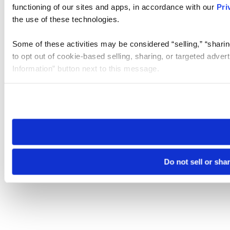
functioning of our sites and apps, in accordance with our
Pri
the use of these technologies.
Some of these activities may be considered “selling,” “sharin
to opt out of cookie-based selling, sharing, or targeted adver
Information” button next to this message.
Please note that your opt-out preference is stored at the br
site you visit. If you access our sites from a different device
need to be set again.
Do not sell or sha