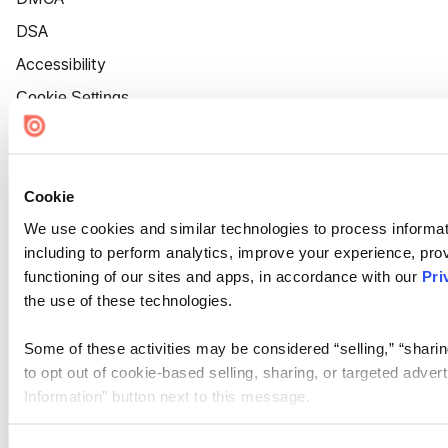
DSA
Accessibility
Cookie Settings
Cookie
We use cookies and similar technologies to process informat
including to perform analytics, improve your experience, prov
functioning of our sites and apps, in accordance with our
Pri
the use of these technologies.
Some of these activities may be considered “selling,” “sharin
to opt out of cookie-based selling, sharing, or targeted adver
Information” button next to this message.
Please note that your opt-out preference is stored at the br