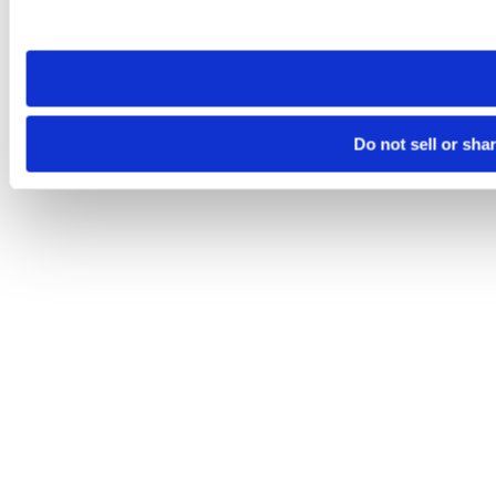
site you visit. If you access our sites from a different device
need to be set again.
Do not sell or sha