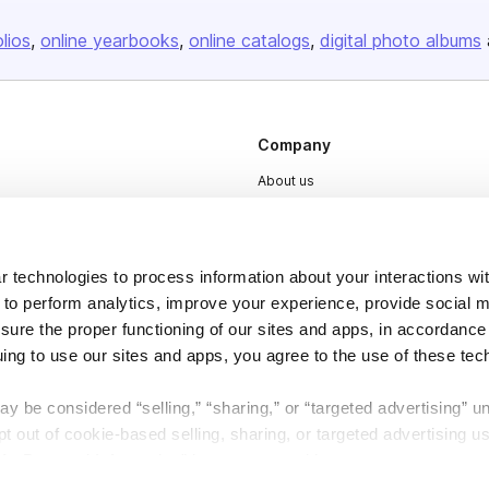
olios
online yearbooks
online catalogs
digital photo albums
Company
About us
Careers
Plans & Pricing
 technologies to process information about your interactions wi
Press
 to perform analytics, improve your experience, provide social m
Contact
nsure the proper functioning of our sites and apps, in accordance
uing to use our sites and apps, you agree to the use of these tec
y be considered “selling,” “sharing,” or “targeted advertising” u
 out of cookie-based selling, sharing, or targeted advertising us
My Personal Information” button next to this message.
DSA
Accessibility
Cookie Settings