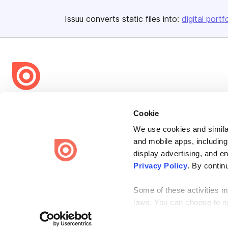
Issuu converts static files into:
digital portf
Bending Spoons US Inc.
Cookie
Create once,
share everywhere.
We use cookies and similar
Issuu turns PDFs and other files into interactive flipbooks and
and mobile apps, including
engaging content for every channel.
display advertising, and e
Privacy Policy
. By contin
Some of these activities ma
laws. You can choose to opt
the “Do Not Sell or Share 
Terms
Privacy
Law Enforcement
Report Content
DMCA