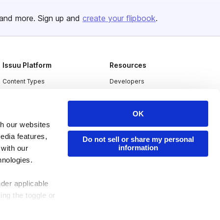
and more. Sign up and
create your flipbook
.
Issuu Platform
Resources
Content Types
Developers
Features
Publisher Directory
OK
Flipbook
Redeem Code
th our websites
Industries
edia features,
Do not sell or share my personal
information
 with our
hnologies.
nder applicable
ing the toggle or