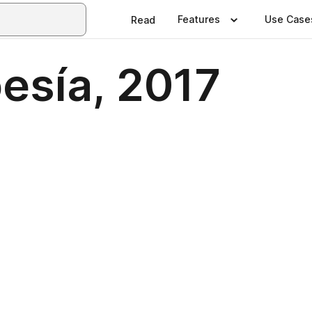
Features
Use Case
Read
esía, 2017