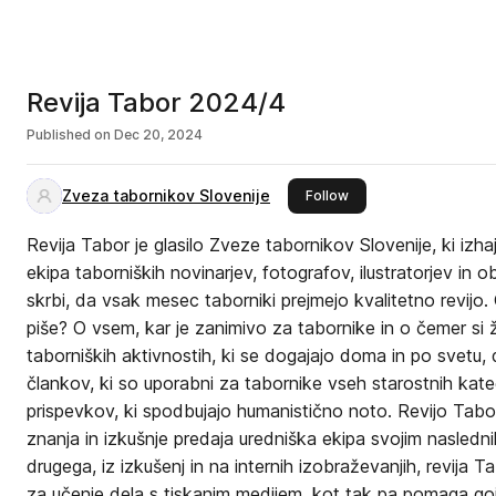
Revija Tabor 2024/4
Published on
Dec 20, 2024
Zveza tabornikov Slovenije
this publisher
Follow
Revija Tabor je glasilo Zveze tabornikov Slovenije, ki izh
ekipa taborniških novinarjev, fotografov, ilustratorjev in o
skrbi, da vsak mesec taborniki prejmejo kvalitetno revijo
piše? O vsem, kar je zanimivo za tabornike in o čemer si 
taborniških aktivnostih, ki se dogajajo doma in po svetu, 
člankov, ki so uporabni za tabornike vseh starostnih kateg
prispevkov, ki spodbujajo humanistično noto. Revijo Tabor
znanja in izkušnje predaja uredniška ekipa svojim nasled
drugega, iz izkušenj in na internih izobraževanjih, revija T
za učenje dela s tiskanim medijem, kot tak pa pomaga gojit