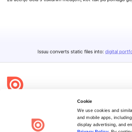
Issuu converts static files into:
digital portf
Bending Spoons US Inc.
Cookie
Create once,
share everywhere.
We use cookies and similar
and mobile apps, including
Issuu turns PDFs and other files into interactive flipbooks and
display advertising, and e
engaging content for every channel.
Privacy Policy
. By contin