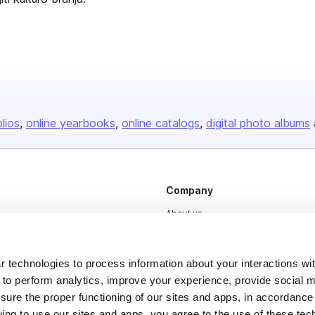
olios
online yearbooks
online catalogs
digital photo albums
Company
About us
Careers
Plans & Pricing
 technologies to process information about your interactions wi
 to perform analytics, improve your experience, provide social m
Press
nsure the proper functioning of our sites and apps, in accordance
Contact
uing to use our sites and apps, you agree to the use of these tec