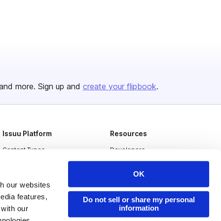
and more. Sign up and
create your flipbook
.
Issuu Platform
Resources
Content Types
Developers
Features
Publisher Directory
OK
Flipbook
Redeem Code
th our websites
edia features,
Industries
Do not sell or share my personal
information
 with our
hnologies.