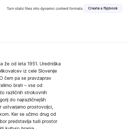
Create a flipbook
Turn static files into dynamic content formats.
aja že od leta 1951. Uredniška
blikovalcev iz cele Slovenije
. O čem pa se pravzaprav
želimo brati – vse od
do različnih strokovnih
orij do najrazličnejših
 ustvarjamo prostovoljci,
nikom. Ker se učimo drug od
abor predstavlja tudi prostor
i kulturo branja.