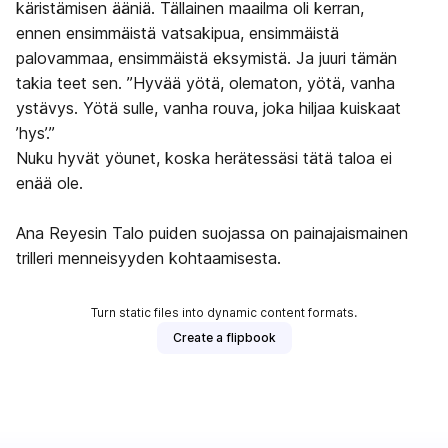
käristämisen ääniä. Tällainen maailma oli kerran,
ennen ensimmäistä vatsakipua, ensimmäistä
palovammaa, ensimmäistä eksymistä. Ja juuri tämän
takia teet sen. ”Hyvää yötä, olematon, yötä, vanha
ystävys. Yötä sulle, vanha rouva, joka hiljaa kuiskaat
’hys’.”
Nuku hyvät yöunet, koska herätessäsi tätä taloa ei
enää ole.
Ana Reyesin Talo puiden suojassa on painajaismainen
trilleri menneisyyden kohtaamisesta.
Turn static files into dynamic content formats.
Create a flipbook