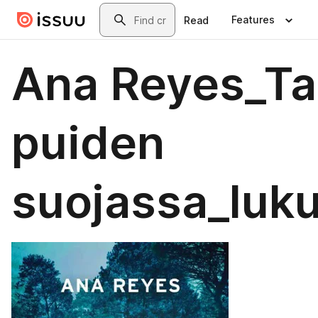
Skip to main content
Search
Features
Read
Ana Reyes_Ta
puiden
suojassa_luk