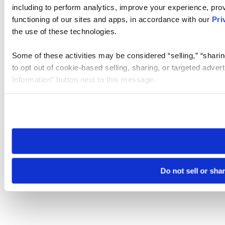
including to perform analytics, improve your experience, prov
functioning of our sites and apps, in accordance with our
Pri
the use of these technologies.
Some of these activities may be considered “selling,” “sharin
to opt out of cookie-based selling, sharing, or targeted adver
Information” button next to this message.
Please note that your opt-out preference is stored at the br
site you visit. If you access our sites from a different device
need to be set again.
Do not sell or sha