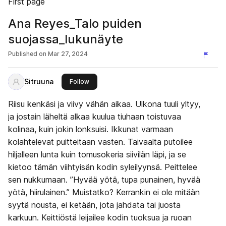
First page
Ana Reyes_Talo puiden
suojassa_lukunäyte
Published on
Mar 27, 2024
Sitruuna
this publisher
Follow
Riisu kenkäsi ja viivy vähän aikaa. Ulkona tuuli yltyy,
ja jostain läheltä alkaa kuulua tiuhaan toistuvaa
kolinaa, kuin jokin lonksuisi. Ikkunat varmaan
kolahtelevat puitteitaan vasten. Taivaalta putoilee
hiljalleen lunta kuin tomusokeria siivilän läpi, ja se
kietoo tämän viihtyisän kodin syleilyynsä. Peittelee
sen nukkumaan. ”Hyvää yötä, tupa punainen, hyvää
yötä, hiirulainen.” Muistatko? Kerrankin ei ole mitään
syytä nousta, ei ketään, jota jahdata tai juosta
karkuun. Keittiöstä leijailee kodin tuoksua ja ruoan