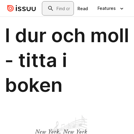
Skip to main content
Search
Features
Read
I dur och moll
- titta i
boken