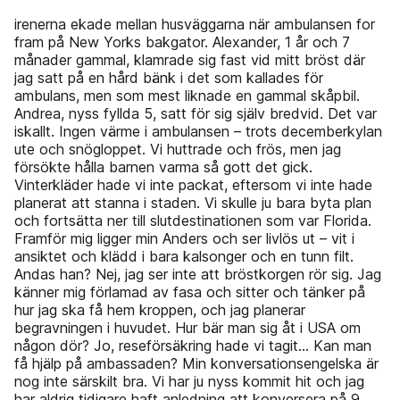
irenerna ekade mellan husväggarna när ambulansen for
fram på New Yorks bakgator. Alexander, 1 år och 7
månader gammal, klamrade sig fast vid mitt bröst där
jag satt på en hård bänk i det som kallades för
ambulans, men som mest liknade en gammal skåpbil.
Andrea, nyss fyllda 5, satt för sig själv bredvid. Det var
iskallt. Ingen värme i ambulansen – trots decemberkylan
ute och snögloppet. Vi huttrade och frös, men jag
försökte hålla barnen varma så gott det gick.
Vinterkläder hade vi inte packat, eftersom vi inte hade
planerat att stanna i staden. Vi skulle ju bara byta plan
och fortsätta ner till slutdestinationen som var Florida.
Framför mig ligger min Anders och ser livlös ut – vit i
ansiktet och klädd i bara kalsonger och en tunn filt.
Andas han? Nej, jag ser inte att bröstkorgen rör sig. Jag
känner mig förlamad av fasa och sitter och tänker på
hur jag ska få hem kroppen, och jag planerar
begravningen i huvudet. Hur bär man sig åt i USA om
någon dör? Jo, reseförsäkring hade vi tagit… Kan man
få hjälp på ambassaden? Min konversationsengelska är
nog inte särskilt bra. Vi har ju nyss kommit hit och jag
har aldrig tidigare haft anledning att konversera på 9