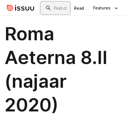
Skip to main content
Search
Features
Read
Roma
Aeterna 8.II
(najaar
2020)