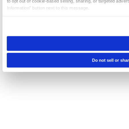
to opt out of cookie-based selling, sharing, or targeted adver
Information” button next to this message.
Please note that your opt-out preference is stored at the br
site you visit. If you access our sites from a different device
need to be set again.
Do not sell or sha