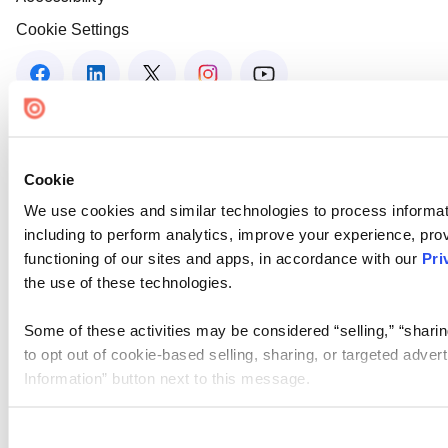
Cookie Settings
Cookie
We use cookies and similar technologies to process informat
including to perform analytics, improve your experience, prov
functioning of our sites and apps, in accordance with our
Pri
the use of these technologies.
Some of these activities may be considered “selling,” “sharin
to opt out of cookie-based selling, sharing, or targeted adver
Information” button next to this message.
Please note that your opt-out preference is stored at the br