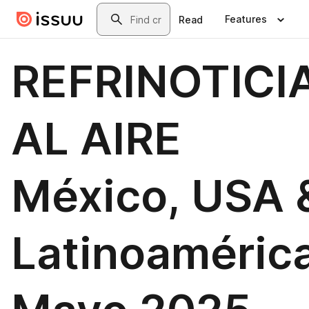
Skip to main content
Search
Features
Read
REFRINOTICI
AL AIRE
México, USA 
Latinoamérica