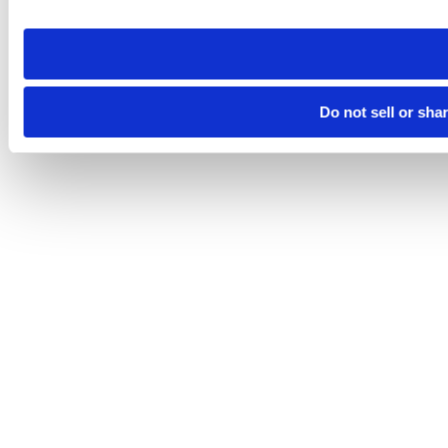
site you visit. If you access our sites from a different device
need to be set again.
Do not sell or sha