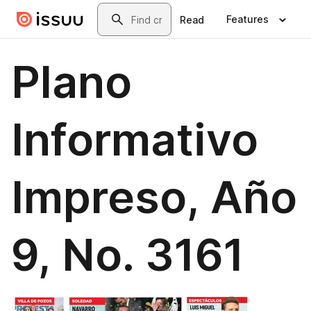
Skip to main content
Search
Features
Read
Plano
Informativo
Impreso, Año
9, No. 3161