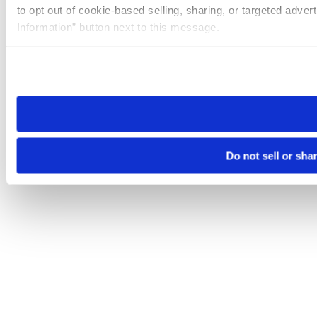
to opt out of cookie-based selling, sharing, or targeted adver
Information” button next to this message.
Please note that your opt-out preference is stored at the br
site you visit. If you access our sites from a different device
need to be set again.
Do not sell or sha