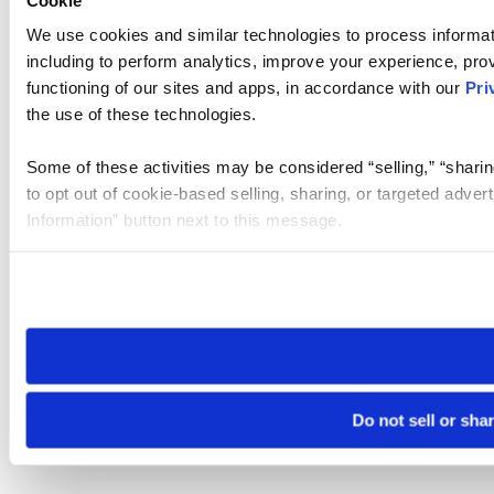
We use cookies and similar technologies to process informat
including to perform analytics, improve your experience, prov
functioning of our sites and apps, in accordance with our
Pri
the use of these technologies.
Some of these activities may be considered “selling,” “sharin
to opt out of cookie-based selling, sharing, or targeted adver
Information” button next to this message.
Please note that your opt-out preference is stored at the br
site you visit. If you access our sites from a different device
need to be set again.
Do not sell or sha