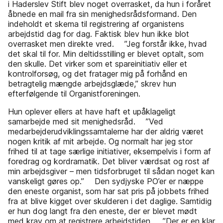
i Haderslev Stift blev noget overrasket, da hun i foråret
åbnede en mail fra sin menighedsrådsformand. Den
indeholdt et skema til registrering af organistens
arbejdstid dag for dag. Faktisk blev hun ikke blot
overrasket men direkte vred. ”Jeg forstår ikke, hvad
det skal til for. Min deltidsstilling er blevet optalt, som
den skulle. Det virker som et spareinitiativ eller et
kontrolforsøg, og det fratager mig på forhånd en
betragtelig mængde arbejdsglæde,” skrev hun
efterfølgende til Organistforeningen.
Hun oplever ellers at have haft et upåklageligt
samarbejde med sit menighedsråd. ”Ved
medarbejderudviklingssamtalerne har der aldrig været
nogen kritik af mit arbejde. Og normalt har jeg stor
frihed til at tage særlige initiativer, eksempelvis i form af
foredrag og kordramatik. Det bliver værdsat og rost af
min arbejdsgiver – men tidsforbruget til sådan noget kan
vanskeligt gøres op.” Den sydjyske PO’er er næppe
den eneste organist, som har sat pris på jobbets frihed
fra at blive kigget over skulderen i det daglige. Samtidig
er hun dog langt fra den eneste, der er blevet mødt
med krav om at registrere arbejdstiden. ”Der er en klar