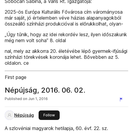
Sobočan Sabina, a Varis Rt. Igazgatója:
2025-ös Európa Kulturális Fővárosa cím várományosa
már saját, jó értelemben véve házias alapanyagokból
összeálló színházi produkcióval is előrukkolhat, olyan-
„Úgy tűnik, hogy az idei rekordév lesz, ilyen időszakunk
még nem volt soha” 8. oldal
nal, mely az akkorra 20. életévébe lépő gyermek-ifjúsági
színházi törekvések koronája lehet. Bővebben az 5.
oldalon. ce
First page
Népújság, 2016. 06. 02.
Published on
Jun 1, 2016
Népújság
this publisher
Follow
A szlovéniai magyarok hetilapja, 60. évf. 22. sz.