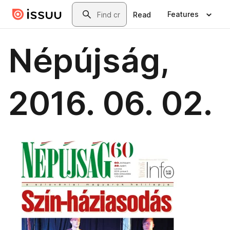
Skip to main content
Search
Features
Read
Népújság,
2016. 06. 02.