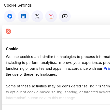
Cookie Settings
Cookie
We use cookies and similar technologies to process informat
including to perform analytics, improve your experience, prov
functioning of our sites and apps, in accordance with our
Pri
the use of these technologies.
Some of these activities may be considered “selling,” “sharin
to opt out of cookie-based selling, sharing, or targeted adver
Information” button next to this message.
Please note that your opt-out preference is stored at the br