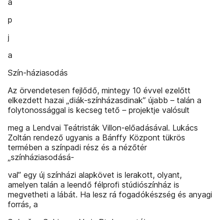
a
p
j
a
Szín-háziasodás
Az örvendetesen fejlődő, mintegy 10 évvel ezelőtt
elkezdett hazai „diák-színházasdinak” újabb – talán a
folytonossággal is kecseg­ tető – projektje valósult
meg a Lendvai Teátristák Villon-előadásával. Lukács
Zoltán rendező ugyanis a Bánffy Központ tükrös
termében a színpadi rész és a nézőtér
„színháziasodásá-
val” egy új színházi alapkövet is lerakott, olyant,
amelyen talán a leendő félprofi stúdiószínház is
megvetheti a lábát. Ha lesz rá fogadókészség és anyagi
forrás, a