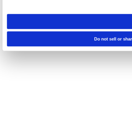
site you visit. If you access our sites from a different device
need to be set again.
Do not sell or sha