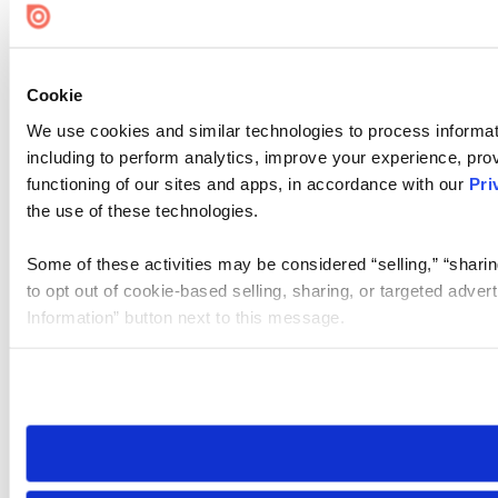
Cookie
We use cookies and similar technologies to process informat
including to perform analytics, improve your experience, prov
functioning of our sites and apps, in accordance with our
Pri
the use of these technologies.
Some of these activities may be considered “selling,” “sharin
to opt out of cookie-based selling, sharing, or targeted adver
Information” button next to this message.
Please note that your opt-out preference is stored at the br
site you visit. If you access our sites from a different device
need to be set again.