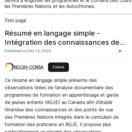
servira à englober les programmes et le contenu des cours
les Premières Nations et les Autochtones.
First page
Résumé en langage simple -
Intégration des connaissances des
Premières Nations et de leurs
Published on
Dec 12, 2025
points...
NCCIH-CCNSA
this publisher
Follow
Ce résumé en langage simple présente des
observations tirées de l’analyse documentaire des
programmes de formation en apprentissage et garde
de jeunes enfants (AGJE) au Canada afin d’établir
l’étendue des connaissances et des points de vue
des Premières Nations intégrés dans le curriculum de
formation des praticiens en AGJE. Il propose plus
particulièrement un résumé des observations