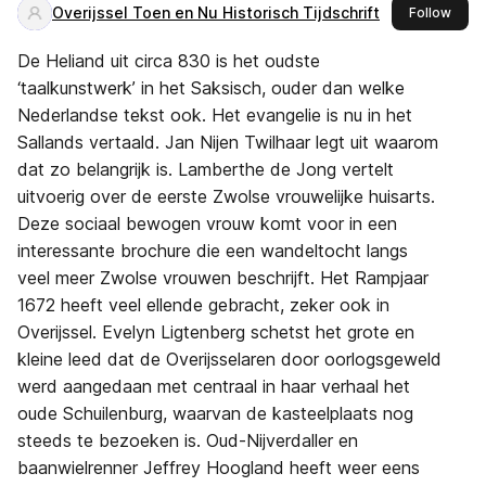
Overijssel Toen en Nu Historisch Tijdschrift
this 
Follow
De Heliand uit circa 830 is het oudste
‘taalkunstwerk’ in het Saksisch, ouder dan welke
Nederlandse tekst ook. Het evangelie is nu in het
Sallands vertaald. Jan Nijen Twilhaar legt uit waarom
dat zo belangrijk is. Lamberthe de Jong vertelt
uitvoerig over de eerste Zwolse vrouwelijke huisarts.
Deze sociaal bewogen vrouw komt voor in een
interessante brochure die een wandeltocht langs
veel meer Zwolse vrouwen beschrijft. Het Rampjaar
1672 heeft veel ellende gebracht, zeker ook in
Overijssel. Evelyn Ligtenberg schetst het grote en
kleine leed dat de Overijsselaren door oorlogsgeweld
werd aangedaan met centraal in haar verhaal het
oude Schuilenburg, waarvan de kasteelplaats nog
steeds te bezoeken is. Oud-Nijverdaller en
baanwielrenner Jeffrey Hoogland heeft weer eens