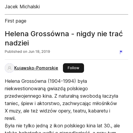
Jacek Michalski
First page
Helena Grossówna - nigdy nie trać
nadziei
Published on
Jun 18, 2019
Kujawsko-Pomorskie
this publisher
Follow
Helena Grossówna (1904-1994) była
niekwestionowaną gwiazdą polskiego
przedwojennego kina. Z naturalną swobodą łaczyła
taniec, śpiew i aktorstwo, zachwycając miłośników
X muzy, ale też widzów opery, teatru, kabaretu i
rewii.
Była nie tylko jedną z ikon polskiego kina lat 30., ale