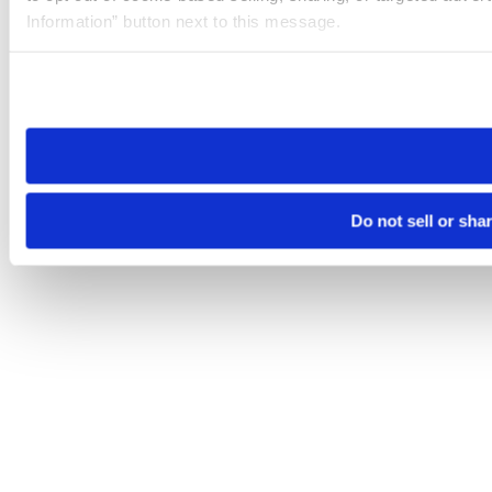
Information” button next to this message.
Please note that your opt-out preference is stored at the br
site you visit. If you access our sites from a different device
need to be set again.
Do not sell or sha