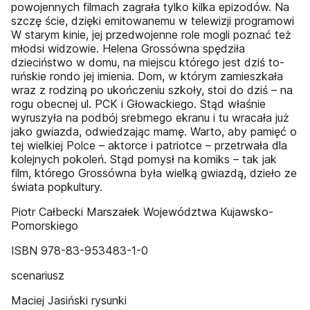
powojennych filmach zagrała tylko kilka epizodów. Na
szczę­ ście, dzięki emitowanemu w telewizji programowi
W starym kinie, jej przedwojenne role mogli poznać też
młodsi widzowie. Helena Grossówna spędziła
dzieciństwo w domu, na miejscu którego jest dziś to­
ruńskie rondo jej imienia. Dom, w którym zamieszkała
wraz z rodziną po ukończeniu szkoły, stoi do dziś – na
rogu obecnej ul. PCK i Głowackiego. Stąd właśnie
wyruszyła na podbój srebrnego ekranu i tu wracała już
jako gwiazda, odwiedzając mamę. Warto, aby pa­mięć o
tej wielkiej Polce – aktorce i patriotce – przetrwała dla
kolejnych pokoleń. Stąd pomysł na komiks – tak jak
film, którego Grossówna była wielką gwiazdą, dzieło ze
świata popkultury.
Piotr Całbecki Marszałek Województwa Kujawsko-
Pomorskiego
ISBN 978-83-953483-1-0
scenariusz
Maciej Jasiński rysunki