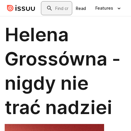
Skip to main content
Search
Features
Read
Helena
Grossówna -
nigdy nie
trać nadziei