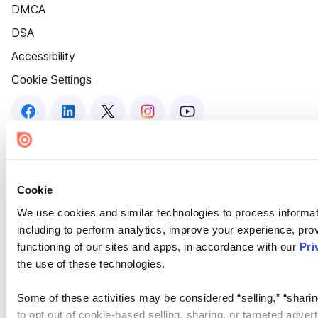
DMCA
DSA
Accessibility
Cookie Settings
Cookie
We use cookies and similar technologies to process informat
including to perform analytics, improve your experience, prov
functioning of our sites and apps, in accordance with our
Pri
the use of these technologies.
Some of these activities may be considered “selling,” “sharin
to opt out of cookie-based selling, sharing, or targeted adver