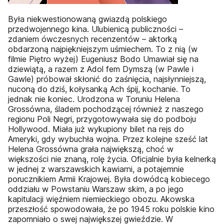
Była niekwestionowaną gwiazdą polskiego
przedwojennego kina. Ulubienicą publiczności –
zdaniem ówczesnych recenzentów – aktorką
obdarzoną najpiękniejszym uśmiechem. To z nią (w
filmie Piętro wyżej) Eugeniusz Bodo Umawiał się na
dziewiątą, a razem z Adol­ fem Dymszą (w Pawle i
Gawle) próbował skłonić do zaśnięcia, najsłynniejszą,
nuconą do dziś, kołysanką Ach śpij, kochanie. To
jednak nie koniec. Urodzona w Toruniu Helena
Grossówna, śladem pochodzącej również z naszego
regionu Poli Negri, przygotowywała się do podboju
Hollywood. Miała już wykupiony bilet na rejs do
Ameryki, gdy wybuchła wojna. Przez kolejne sześć lat
Helena Grossówna grała największą, choć w
większości nie­ znaną, rolę życia. Oficjalnie była kelnerką
w jednej z warszawskich kawiarni, a potajemnie
porucznikiem Armii Krajowej. Była dowódcą kobiecego
oddziału w Powstaniu Warszaw­ skim, a po jego
kapitulacji więźniem niemieckiego obozu. Akowska
przeszłość spowodowała, że po 1945 roku polskie kino
zapomniało o swej największej gwieździe. W