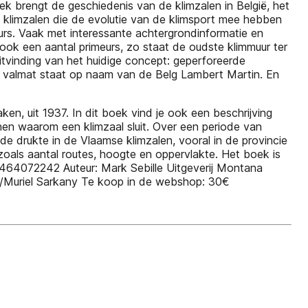
k brengt de geschiedenis van de klimzalen in België, het
n klimzalen die de evolutie van de klimsport mee hebben
urs. Vaak met interessante achtergrondinformatie en
ook een aantal primeurs, zo staat de oudste klimmuur ter
itvinding van het huidige concept: geperforeerde
afe valmat staat op naam van de Belg Lambert Martin. En
ken, uit 1937. In dit boek vind je ook een beschrijving
n waarom een klimzaal sluit. Over een periode van
r de drukte in de Vlaamse klimzalen, vooral in de provincie
oals aantal routes, hoogte en oppervlakte. Het boek is
89464072242 Auteur: Mark Sebille Uitgeverij Montana
n/Muriel Sarkany Te koop in de webshop: 30€