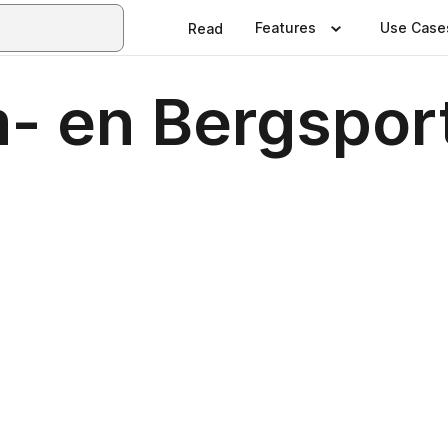
Features
Use Case
Read
- en Bergsport