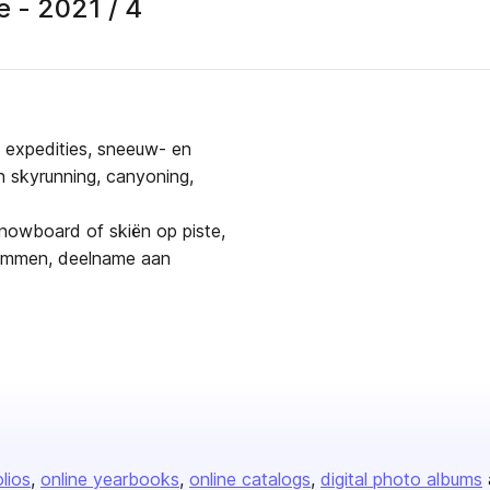
 - 2021 / 4
er
, expedities, sneeuw- en
n skyrunning, canyoning,
snowboard of skiën op piste,
klimmen, deelname aan
olios
online yearbooks
online catalogs
digital photo albums