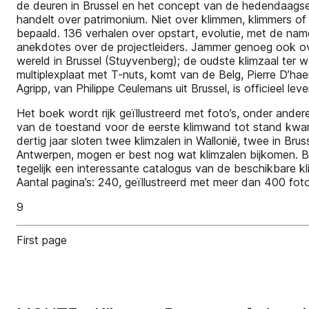
de deuren in Brussel en het concept van de hedendaagse k
handelt over patrimonium. Niet over klimmen, klimmers o
bepaald. 136 verhalen over opstart, evolutie, met de na
anekdotes over de projectleiders. Jammer genoeg ook ove
wereld in Brussel (Stuyvenberg); de oudste klimzaal ter 
multiplexplaat met T-nuts, komt van de Belg, Pierre D’ha
Agripp, van Philippe Ceulemans uit Brussel, is officieel 
Het boek wordt rijk geïllustreerd met foto’s, onder ander
van de toestand voor de eerste klimwand tot stand kwam
dertig jaar sloten twee klimzalen in Wallonië, twee in Brus
Antwerpen, mogen er best nog wat klimzalen bijkomen. BE
tegelijk een interessante catalogus van de beschikbare 
Aantal pagina’s: 240, geïllustreerd met meer dan 400 f
9
First page