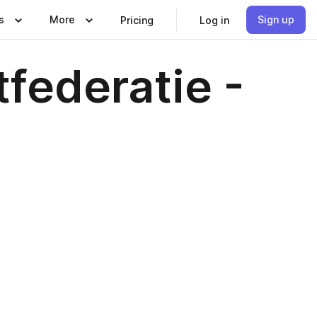
s
More
Sign up
Pricing
Log in
federatie -