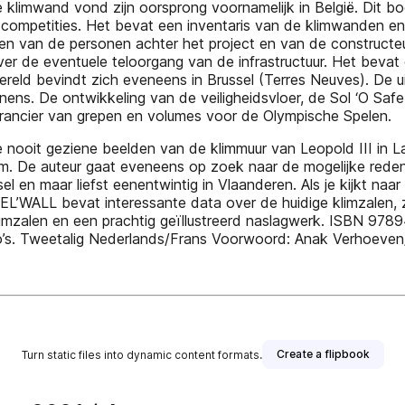
limwand vond zijn oorsprong voornamelijk in België. Dit boe
f competities. Het bevat een inventaris van de klimwanden e
men van de personen achter het project en van de constructe
r de eventuele teloorgang van de infrastructuur. Het bevat 
wereld bevindt zich eveneens in Brussel (Terres Neuves). De u
enens. De ontwikkeling van de veiligheidsvloer, de Sol ‘O S
leverancier van grepen en volumes voor de Olympische Spelen.
e nooit geziene beelden van de klimmuur van Leopold III in La
. De auteur gaat eveneens op zoek naar de mogelijke redene
sel en maar liefst eenentwintig in Vlaanderen. Als je kijkt naa
L’WALL bevat interessante data over de huidige klimzalen, z
klimzalen en een prachtig geïllustreerd naslagwerk. ISBN 97
oto’s. Tweetalig Nederlands/Frans Voorwoord: Anak Verhoeve
Create a flipbook
Turn static files into dynamic content formats.