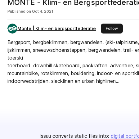
MONTE - Klim- en Bergsportfederatie
Published on
Oct 4, 2021
Monte | Klim- en bergsportfederatie
this publish
Follow
Bergsport, bergbeklimmen, bergwandelen, (ski-)alpinisme
ijsklimmen, sneeuwschoenstappen, bergwandelen, trail- e
toerski
toerboard, downhill skateboard, packraften, adventure, 
mountainbike, rotsklimmen, bouldering, indoor- en sport
indoorwedstrijden, slacklinen en urban highlinen...
Issuu converts static files into:
digital portf