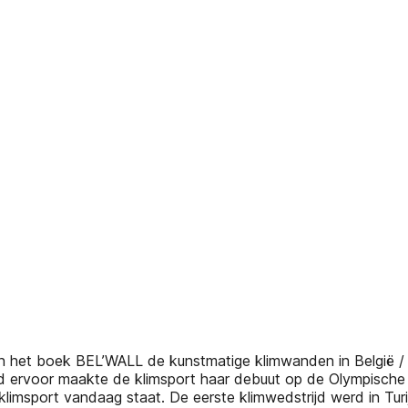
et boek BEL’WALL de kunstmatige klimwanden in België / les s
and ervoor maakte de klimsport haar debuut op de Olympische 
limsport vandaag staat. De eerste klimwedstrijd werd in Tur