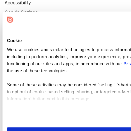
Accessibility
Cookie Settings
Cookie
We use cookies and similar technologies to process informat
including to perform analytics, improve your experience, prov
functioning of our sites and apps, in accordance with our
Pri
the use of these technologies.
Some of these activities may be considered “selling,” “sharin
to opt out of cookie-based selling, sharing, or targeted adver
Information” button next to this message.
Please note that your opt-out preference is stored at the br
site you visit. If you access our sites from a different device
need to be set again.