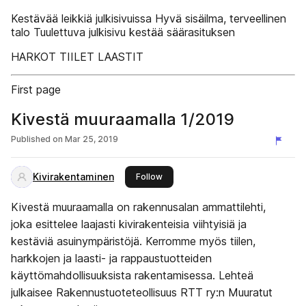
Kestävää leikkiä julkisivuissa Hyvä sisäilma, terveellinen
talo Tuulettuva julkisivu kestää säärasituksen
HARKOT TIILET LAASTIT
First page
Kivestä muuraamalla 1/2019
Published on
Mar 25, 2019
Kivirakentaminen
this publisher
Follow
Kivestä muuraamalla on rakennusalan ammattilehti,
joka esittelee laajasti kivirakenteisia viihtyisiä ja
kestäviä asuinympäristöjä. Kerromme myös tiilen,
harkkojen ja laasti- ja rappaustuotteiden
käyttömahdollisuuksista rakentamisessa. Lehteä
julkaisee Rakennustuoteteollisuus RTT ry:n Muuratut