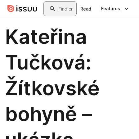
Skip to main content
Search
Features
Read
Kateřina
Tučková:
Žítkovské
bohyně –