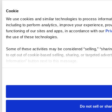
Cookie
We use cookies and similar technologies to process informat
including to perform analytics, improve your experience, prov
functioning of our sites and apps, in accordance with our
Pri
the use of these technologies.
Some of these activities may be considered “selling,” “sharin
to opt out of cookie-based selling, sharing, or targeted adver
Information” button next to this message.
Please note that your opt-out preference is stored at the br
site you visit. If you access our sites from a different device
need to be set again.
Do not sell or sha