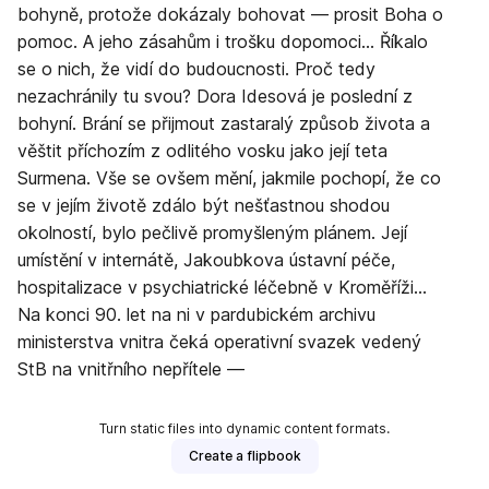
bohyně, protože dokázaly bohovat — prosit Boha o
pomoc. A jeho zásahům i trošku dopomoci… Říkalo
se o nich, že vidí do budoucnosti. Proč tedy
nezachránily tu svou? Dora Idesová je poslední z
bohyní. Brání se přijmout zastaralý způsob života a
věštit příchozím z odlitého vosku jako její teta
Surmena. Vše se ovšem mění, jakmile pochopí, že co
se v jejím životě zdálo být nešťastnou shodou
okolností, bylo pečlivě promyšleným plánem. Její
umístění v internátě, Jakoubkova ústavní péče,
hospitalizace v psychiatrické léčebně v Kroměříži…
Na konci 90. let na ni v pardubickém archivu
ministerstva vnitra čeká operativní svazek vedený
StB na vnitřního nepřítele —
Turn static files into dynamic content formats.
Create a flipbook