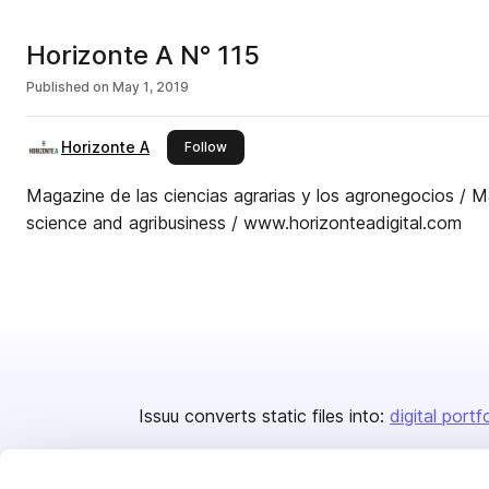
Horizonte A N° 115
Published on
May 1, 2019
Horizonte A
this publisher
Follow
Magazine de las ciencias agrarias y los agronegocios / Ma
science and agribusiness / www.horizonteadigital.com
Issuu converts static files into:
digital portf