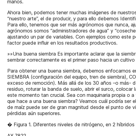
manos.
Ahora bien, podemos tener muchas imágenes de nuestros 
“nuestro arte”, el de producir, y para ello debemos Ident
Para ello, tenemos que ser más agrónomos que nunca, aju
agrónomos somos “administradores de agua” y “cosecheros
ajustando un par de variables. Con ejemplos como este p
factor puede influir en los resultados productivos.
»»Una buena siembra Es importante aclarar que la siembra
sembrar correctamente es el primer paso hacia un cultivo
Para obtener una buena siembra, debemos enfocarnos e
SIEMBRA (configuración del equipo, tren de siembra), 
exceso de remoción). Más allá de los 30 años –o más- 
residuo, roturar la banda de suelo, abrir el surco, coloca
este momento tan crucial. Sea con maquinaria propia o a t
que hace a una buena siembra? Veamos cuál podría ser el i
de maíz puede ser de gran magnitud desde el punto de v
pérdidas aún superiores.
� Figura 1. Diferentes niveles de nitrógeno, en 2 híbri
AX 7822