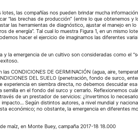
lotes, las compañías nos pueden brindar mucha información, 
ificar “las brechas de producción” (entre lo que obtenemos y
star las herramientas de diagnóstico, ajustar el manejo en 
 de energía”. Tal cual lo muestra Figura 1, en un mismo lot
odemos hacer el ejercicio de imaginarnos las diferentes vari
 y la emergencia de un cultivo son consideradas como el “seg
 exitoso.
n las CONDICIONES DE GERMINACIÓN (agua, aire, temperatu
CONDICIONES DEL SUELO (penetración, fondo de surco, enter
de experiencia en siembra directa, no debemos descuidar e
r la semilla en el fondo del surco y cerrarlo. Reflexionemos c
ravés de un prestador de servicios: ¿Invertimos lo necesario 
mpacto… Según distintos autores, a nivel mundial y nacional 
ista económico; no obstante, la emergencia en diferentes m
dos de maíz, en Monte Buey, campaña 2017-18 18.000