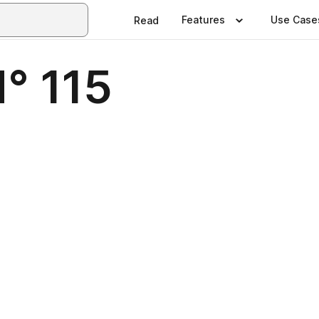
Features
Use Case
Read
° 115