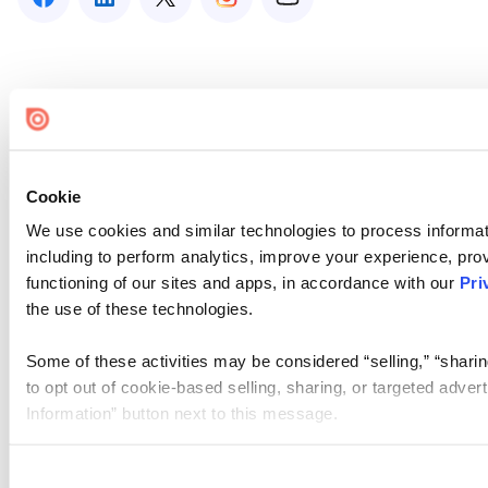
Cookie
We use cookies and similar technologies to process informat
including to perform analytics, improve your experience, prov
functioning of our sites and apps, in accordance with our
Pri
the use of these technologies.
Some of these activities may be considered “selling,” “sharin
to opt out of cookie-based selling, sharing, or targeted adver
Information” button next to this message.
Please note that your opt-out preference is stored at the br