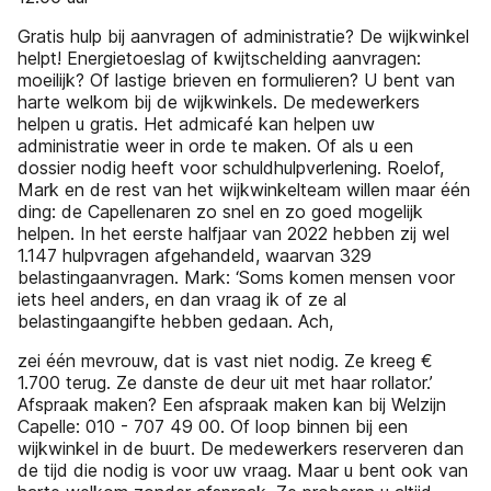
Gratis hulp bij aanvragen of administratie? De wijkwinkel
helpt! Energietoeslag of kwijtschelding aanvragen:
moeilijk? Of lastige brieven en formulieren? U bent van
harte welkom bij de wijkwinkels. De medewerkers
helpen u gratis. Het admicafé kan helpen uw
administratie weer in orde te maken. Of als u een
dossier nodig heeft voor schuldhulpverlening. Roelof,
Mark en de rest van het wijkwinkelteam willen maar één
ding: de Capellenaren zo snel en zo goed mogelijk
helpen. In het eerste halfjaar van 2022 hebben zij wel
1.147 hulpvragen afgehandeld, waarvan 329
belastingaanvragen. Mark: ‘Soms komen mensen voor
iets heel anders, en dan vraag ik of ze al
belastingaangifte hebben gedaan. Ach,
zei één mevrouw, dat is vast niet nodig. Ze kreeg €
1.700 terug. Ze danste de deur uit met haar rollator.’
Afspraak maken? Een afspraak maken kan bij Welzijn
Capelle: 010 - 707 49 00. Of loop binnen bij een
wijkwinkel in de buurt. De medewerkers reserveren dan
de tijd die nodig is voor uw vraag. Maar u bent ook van