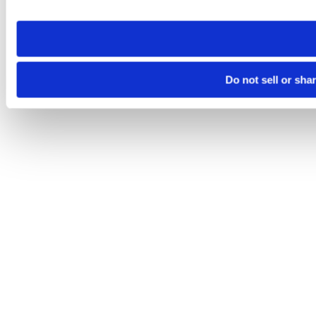
site you visit. If you access our sites from a different device
need to be set again.
Do not sell or sha