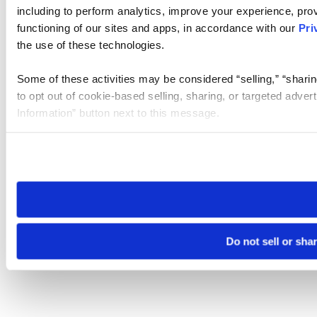
including to perform analytics, improve your experience, prov
functioning of our sites and apps, in accordance with our
Pri
the use of these technologies.
Some of these activities may be considered “selling,” “sharin
to opt out of cookie-based selling, sharing, or targeted adver
Information” button next to this message.
Please note that your opt-out preference is stored at the br
site you visit. If you access our sites from a different device
need to be set again.
Do not sell or sha