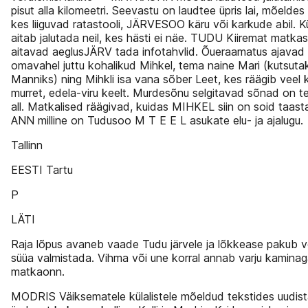
pisut alla kilomeetri. Seevastu on laudtee üpris lai, mõeldes 
kes liiguvad ratastooli, JÄRVESOO käru või karkude abil. Kül
aitab jalutada neil, kes hästi ei näe. TUDU Kiiremat matk
aitavad aeglusJÄRV tada infotahvlid. Õueraamatus ajavad
omavahel juttu kohalikud Mihkel, tema naine Mari (kutsuta
Manniks) ning Mihkli isa vana sõber Leet, kes räägib veel 
murret, edela-viru keelt. Murdesõnu selgitavad sõnad on t
all. Matkalised räägivad, kuidas MIHKEL siin on soid taast
ANN milline on Tudusoo M T E E L asukate elu- ja ajalugu.
Tallinn
EESTI Tartu
P
LÄTI
Raja lõpus avaneb vaade Tudu järvele ja lõkkease pakub v
süüa valmistada. Vihma või une korral annab varju kamina
matkaonn.
MODRIS Väiksematele külalistele mõeldud tekstides uudis