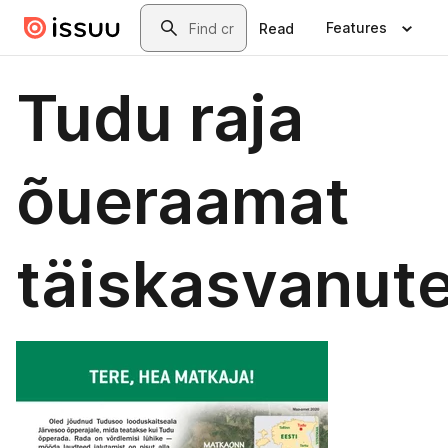
Skip to main content
Search
Features
Read
Tudu raja
õueraamat
täiskasvanute