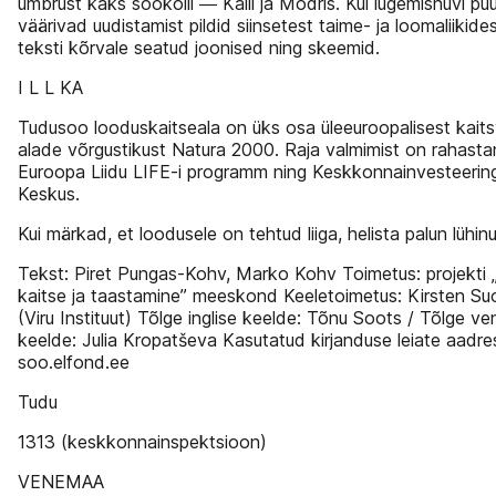
ümbrust kaks sookolli ― Kalli ja Modris. Kui lugemishuvi pu
väärivad uudistamist pildid siinsetest taime- ja loomaliikide
teksti kõrvale seatud joonised ning skeemid.
I L L KA
Tudusoo looduskaitseala on üks osa üleeuroopalisest kait
alade võrgustikust Natura 2000. Raja valmimist on rahast
Euroopa Liidu LIFE-i programm ning Keskkonnainvesteerin
Keskus.
Kui märkad, et loodusele on tehtud liiga, helista palun lühin
Tekst: Piret Pungas-Kohv, Marko Kohv Toimetus: projekti
kaitse ja taastamine” meeskond Keeletoimetus: Kirsten S
(Viru Instituut) Tõlge inglise keelde: Tõnu Soots / Tõlge ve
keelde: Julia Kropatševa Kasutatud kirjanduse leiate aadres
soo.elfond.ee
Tudu
1313 (keskkonnainspektsioon)
VENEMAA