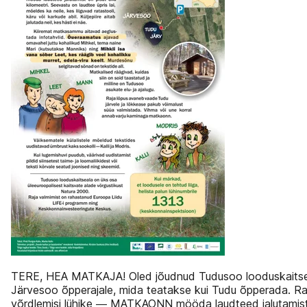
TERE, HEA MATKAJA! Oled jõudnud Tudusoo looduskaits
Järvesoo õpperajale, mida teatakse kui Tudu õpperada. R
võrdlemisi lühike ― MATKAONN mööda laudteed jalutamis