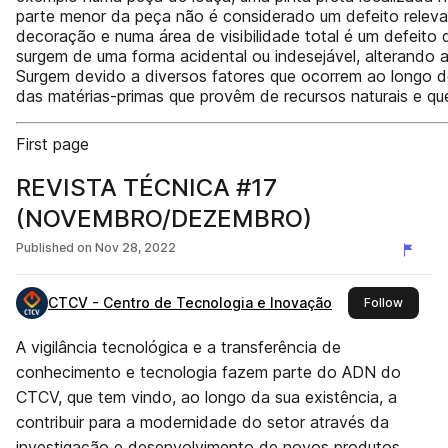
parte menor da peça não é considerado um defeito relev
decoração e numa área de visibilidade total é um defeito 
surgem de uma forma acidental ou indesejável, alterando 
Surgem devido a diversos fatores que ocorrem ao longo d
das matérias-primas que provêm de recursos naturais e q
First page
REVISTA TÉCNICA #17
(NOVEMBRO/DEZEMBRO)
Published on
Nov 28, 2022
CTCV - Centro de Tecnologia e Inovação
this pub
Follow
A vigilância tecnológica e a transferência de
conhecimento e tecnologia fazem parte do ADN do
CTCV, que tem vindo, ao longo da sua existência, a
contribuir para a modernidade do setor através da
investigação e desenvolvimento de novos produtos