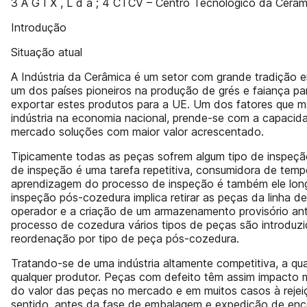
3 A G I X , L d a ; 4 CTCV – Centro Tecnológico da Cerâm
Introdução
Situação atual
A Indústria da Cerâmica é um setor com grande tradição e
um dos países pioneiros na produção de grés e faiança p
exportar estes produtos para a UE. Um dos fatores que ma
indústria na economia nacional, prende-se com a capacid
mercado soluções com maior valor acrescentado.
Tipicamente todas as peças sofrem algum tipo de inspeçã
de inspeção é uma tarefa repetitiva, consumidora de tem
aprendizagem do processo de inspeção é também ele longo,
inspeção pós-cozedura implica retirar as peças da linha
operador e a criação de um armazenamento provisório ant
processo de cozedura vários tipos de peças são introduz
reordenação por tipo de peça pós-cozedura.
Tratando-se de uma indústria altamente competitiva, a q
qualquer produtor. Peças com defeito têm assim impacto
do valor das peças no mercado e em muitos casos à reje
sentido, antes da fase de embalagem e expedição de en