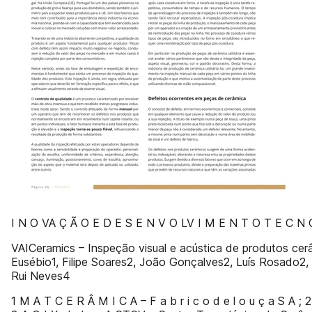
I N O VA Ç Ã O E D E S E N V O LV I M E N T O T E C N 
VAICeramics – Inspeção visual e acústica de produtos cerâmi
Eusébio1, Filipe Soares2, João Gonçalves2, Luís Rosado2, 
Rui Neves4
1 M A T C E R Â M I C A – F a b r i c o d e l o u ç a S A 