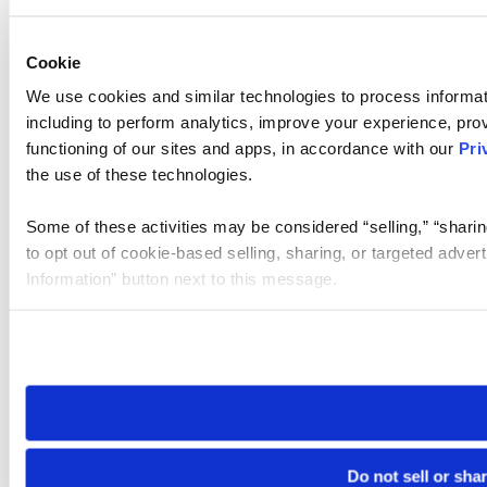
Cookie
We use cookies and similar technologies to process informat
including to perform analytics, improve your experience, prov
functioning of our sites and apps, in accordance with our
Pri
the use of these technologies.
Some of these activities may be considered “selling,” “sharin
to opt out of cookie-based selling, sharing, or targeted adver
Information” button next to this message.
Please note that your opt-out preference is stored at the br
site you visit. If you access our sites from a different device
need to be set again.
Do not sell or sha