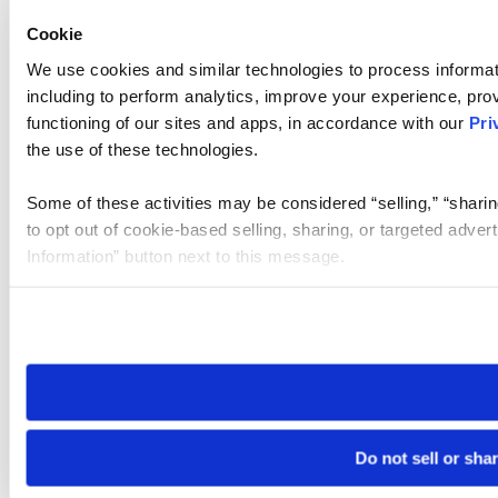
Cookie
We use cookies and similar technologies to process informat
including to perform analytics, improve your experience, prov
functioning of our sites and apps, in accordance with our
Pri
the use of these technologies.
Some of these activities may be considered “selling,” “sharin
to opt out of cookie-based selling, sharing, or targeted adver
Information” button next to this message.
Please note that your opt-out preference is stored at the br
site you visit. If you access our sites from a different device
need to be set again.
Do not sell or sha