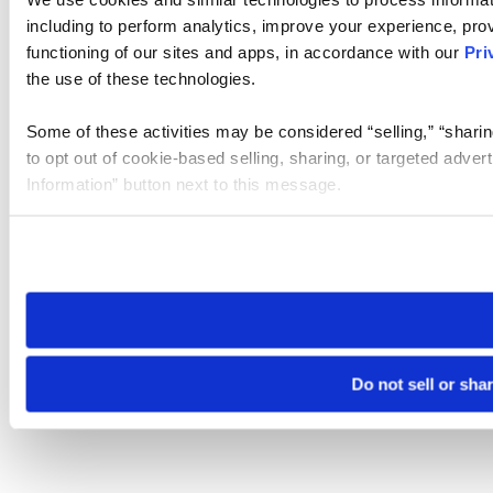
including to perform analytics, improve your experience, prov
functioning of our sites and apps, in accordance with our
Pri
the use of these technologies.
Some of these activities may be considered “selling,” “sharin
to opt out of cookie-based selling, sharing, or targeted adver
Information” button next to this message.
Please note that your opt-out preference is stored at the br
site you visit. If you access our sites from a different device
need to be set again.
Do not sell or sha