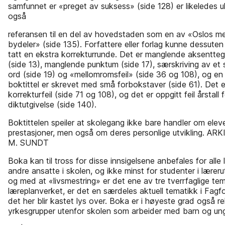
samfunnet er «preget av suksess» (side 128) er likeledes uk
også
referansen til en del av hovedstaden som en av «Oslos me
bydeler» (side 135). Forfattere eller forlag kunne dessute
tatt en ekstra korrekturrunde. Det er manglende aksentte
(side 13), manglende punktum (side 17), særskriving av e
ord (side 19) og «mellomromsfeil» (side 36 og 108), og en
boktittel er skrevet med små forbokstaver (side 61). Det er
korrekturfeil (side 71 og 108), og det er oppgitt feil årstall 
diktutgivelse (side 140).
Boktittelen speiler at skolegang ikke bare handler om elev
prestasjoner, men også om deres personlige utvikling. A
M. SUNDT
Boka kan til tross for disse innsigelsene anbefales for alle
andre ansatte i skolen, og ikke minst for studenter i lærer
og med at «livsmestring» er det ene av tre tverrfaglige tem
læreplanverket, er det en særdeles aktuell tematikk i Fag
det her blir kastet lys over. Boka er i høyeste grad også re
yrkesgrupper utenfor skolen som arbeider med barn og un