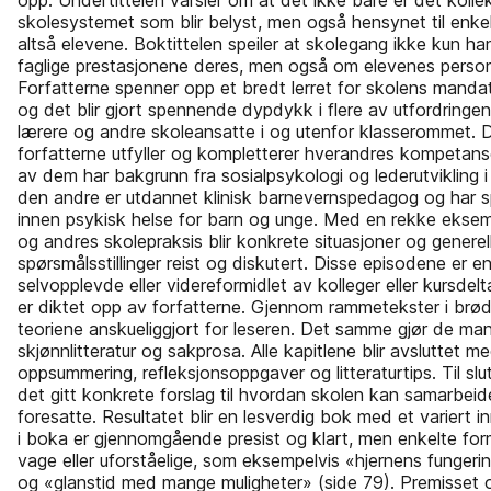
opp. Undertittelen varsler om at det ikke bare er det kolle
skolesystemet som blir belyst, men også hensynet til enkel
altså elevene. Boktittelen speiler at skolegang ikke kun h
faglige prestasjonene deres, men også om elevenes personli
Forfatterne spenner opp et bredt lerret for skolens manda
og det blir gjort spennende dypdykk i flere av utfordring
lærere og andre skoleansatte i og utenfor klasserommet. 
forfatterne utfyller og kompletterer hverandres kompetans
av dem har bakgrunn fra sosialpsykologi og lederutvikling 
den andre er utdannet klinisk barnevernspedagog og har sp
innen psykisk helse for barn og unge. Med en rekke eksem
og andres skolepraksis blir konkrete situasjoner og generel
spørsmålsstillinger reist og diskutert. Disse episodene er e
selvopplevde eller videreformidlet av kolleger eller kursdelt
er diktet opp av forfatterne. Gjennom rammetekster i brød
teoriene anskueliggjort for leseren. Det samme gjør de man
skjønnlitteratur og sakprosa. Alle kapitlene blir avsluttet m
oppsummering, refleksjonsoppgaver og litteraturtips. Til slut
det gitt konkrete forslag til hvordan skolen kan samarbei
foresatte. Resultatet blir en lesverdig bok med et variert i
i boka er gjennomgående presist og klart, men enkelte form
vage eller uforståelige, som eksempelvis «hjernens fungeri
og «glanstid med mange muligheter» (side 79). Premisset 