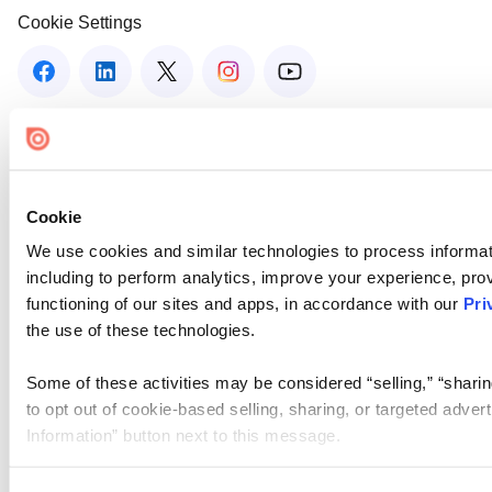
Cookie Settings
Cookie
We use cookies and similar technologies to process informat
including to perform analytics, improve your experience, prov
functioning of our sites and apps, in accordance with our
Pri
the use of these technologies.
Some of these activities may be considered “selling,” “sharin
to opt out of cookie-based selling, sharing, or targeted adver
Information” button next to this message.
Please note that your opt-out preference is stored at the br