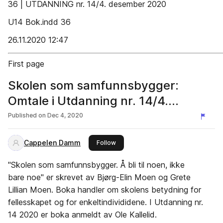
36 | UTDANNING nr. 14/4. desember 2020
U14 Bok.indd 36
26.11.2020 12:47
First page
Skolen som samfunnsbygger:
Omtale i Utdanning nr. 14/4.
desember 2020
Published on
Dec 4, 2020
Cappelen Damm
this publisher
Follow
"Skolen som samfunnsbygger. Å bli til noen, ikke
bare noe" er skrevet av Bjørg-Elin Moen og Grete
Lillian Moen. Boka handler om skolens betydning for
fellesskapet og for enkeltindivididene. I Utdanning nr.
14 2020 er boka anmeldt av Ole Kallelid.