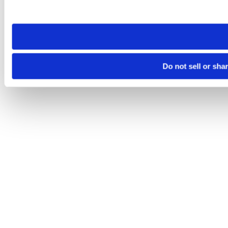
site you visit. If you access our sites from a different device
need to be set again.
Do not sell or sha