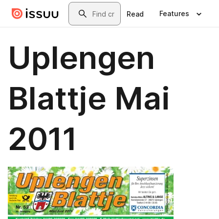
Skip to main content
Search
Features
Read
Uplengen
Blattje Mai
2011