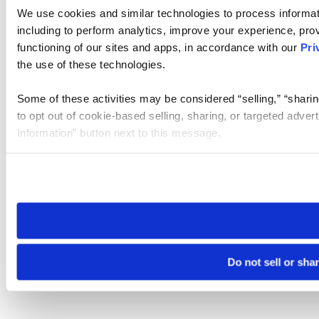
We use cookies and similar technologies to process informat
including to perform analytics, improve your experience, prov
functioning of our sites and apps, in accordance with our
Pri
the use of these technologies.
Some of these activities may be considered “selling,” “sharin
to opt out of cookie-based selling, sharing, or targeted adver
Information” button next to this message.
Please note that your opt-out preference is stored at the br
site you visit. If you access our sites from a different device
need to be set again.
Do not sell or sha