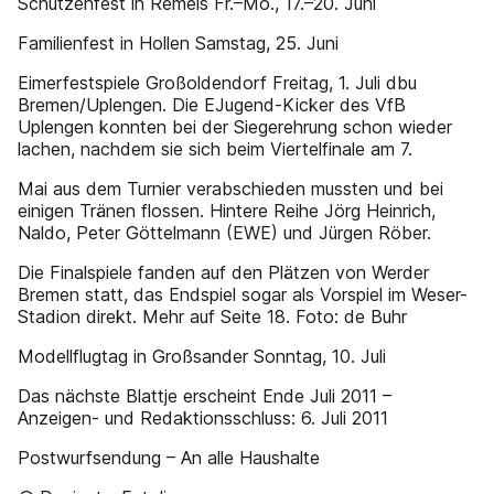
Schützenfest in Remels Fr.–Mo., 17.–20. Juni
Familienfest in Hollen Samstag, 25. Juni
Eimerfestspiele Großoldendorf Freitag, 1. Juli dbu
Bremen/Uplengen. Die EJugend-Kicker des VfB
Uplengen konnten bei der Siegerehrung schon wieder
lachen, nachdem sie sich beim Viertelfinale am 7.
Mai aus dem Turnier verabschieden mussten und bei
einigen Tränen flossen. Hintere Reihe Jörg Heinrich,
Naldo, Peter Göttelmann (EWE) und Jürgen Röber.
Die Finalspiele fanden auf den Plätzen von Werder
Bremen statt, das Endspiel sogar als Vorspiel im Weser-
Stadion direkt. Mehr auf Seite 18. Foto: de Buhr
Modellflugtag in Großsander Sonntag, 10. Juli
Das nächste Blattje erscheint Ende Juli 2011 –
Anzeigen- und Redaktionsschluss: 6. Juli 2011
Postwurfsendung – An alle Haushalte