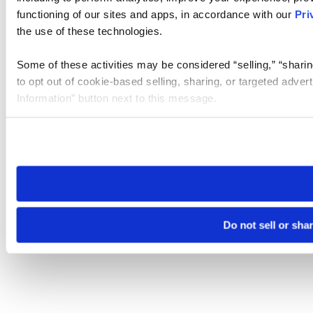
functioning of our sites and apps, in accordance with our
Pri
the use of these technologies.
Some of these activities may be considered “selling,” “sharin
to opt out of cookie-based selling, sharing, or targeted adver
Information” button next to this message.
Please note that your opt-out preference is stored at the br
site you visit. If you access our sites from a different device
need to be set again.
Do not sell or sha