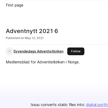
First page
Adventnytt 2021 6
Published on
May 12, 2021
Syvendedags Adventistkirken
this publisher
Follow
Medlemsblad for Adventistkirken i Norge.
Issuu converts static files into:
digital portf