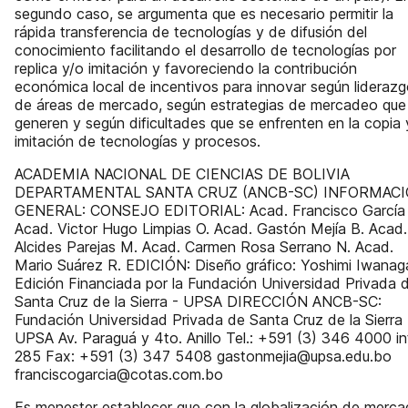
segundo caso, se argumenta que es necesario permitir la
rápida transferencia de tecnologías y de difusión del
conocimiento facilitando el desarrollo de tecnologías por
replica y/o imitación y favoreciendo la contribución
económica local de incentivos para innovar según lideraz
de áreas de mercado, según estrategias de mercadeo que
generen y según dificultades que se enfrenten en la copia 
imitación de tecnologías y procesos.
ACADEMIA NACIONAL DE CIENCIAS DE BOLIVIA
DEPARTAMENTAL SANTA CRUZ (ANCB-SC) INFORMAC
GENERAL: CONSEJO EDITORIAL: Acad. Francisco García
Acad. Victor Hugo Limpias O. Acad. Gastón Mejía B. Acad.
Alcides Parejas M. Acad. Carmen Rosa Serrano N. Acad.
Mario Suárez R. EDICIÓN: Diseño gráfico: Yoshimi Iwanag
Edición Financiada por la Fundación Universidad Privada 
Santa Cruz de la Sierra - UPSA DIRECCIÓN ANCB-SC:
Fundación Universidad Privada de Santa Cruz de la Sierra 
UPSA Av. Paraguá y 4to. Anillo Tel.: +591 (3) 346 4000 in
285 Fax: +591 (3) 347 5408 gastonmejia@upsa.edu.bo
franciscogarcia@cotas.com.bo
Es menester establecer que con la globalización de merc