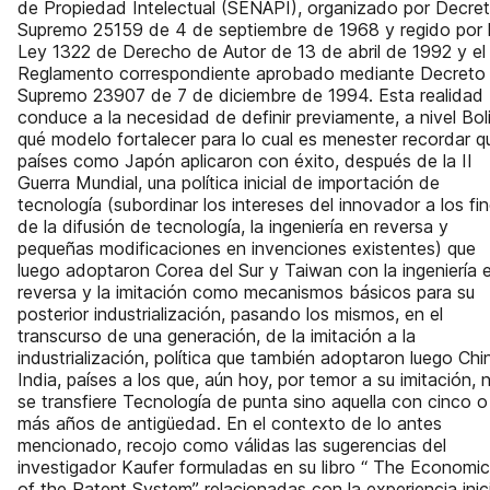
de Propiedad Intelectual (SENAPI), organizado por Decre
Supremo 25159 de 4 de septiembre de 1968 y regido por 
Ley 1322 de Derecho de Autor de 13 de abril de 1992 y el
Reglamento correspondiente aprobado mediante Decreto
Supremo 23907 de 7 de diciembre de 1994. Esta realidad
conduce a la necesidad de definir previamente, a nivel Boli
qué modelo fortalecer para lo cual es menester recordar q
países como Japón aplicaron con éxito, después de la II
Guerra Mundial, una política inicial de importación de
tecnología (subordinar los intereses del innovador a los fi
de la difusión de tecnología, la ingeniería en reversa y
pequeñas modificaciones en invenciones existentes) que
luego adoptaron Corea del Sur y Taiwan con la ingeniería 
reversa y la imitación como mecanismos básicos para su
posterior industrialización, pasando los mismos, en el
transcurso de una generación, de la imitación a la
industrialización, política que también adoptaron luego Chi
India, países a los que, aún hoy, por temor a su imitación, 
se transfiere Tecnología de punta sino aquella con cinco o
más años de antigüedad. En el contexto de lo antes
mencionado, recojo como válidas las sugerencias del
investigador Kaufer formuladas en su libro “ The Economi
of the Patent System” relacionadas con la experiencia inici