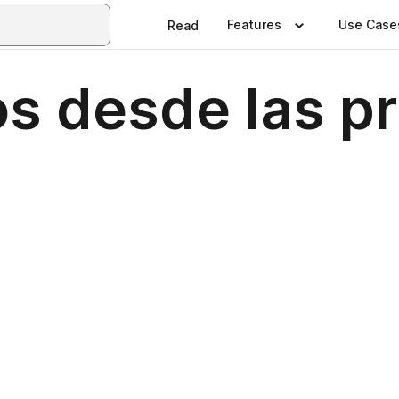
Features
Use Case
Read
os desde las p