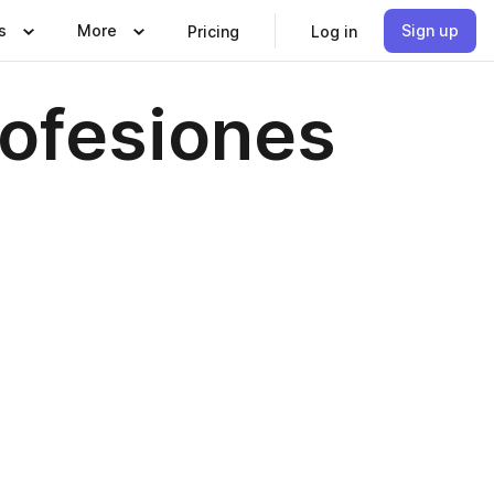
s
More
Sign up
Pricing
Log in
rofesiones