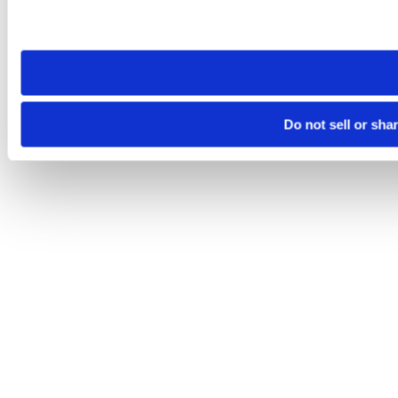
Please note that your opt-out preference is stored at the br
site you visit. If you access our sites from a different device
need to be set again.
Do not sell or sha