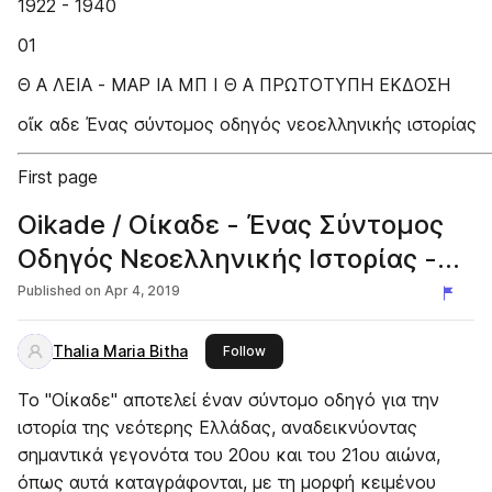
1922 - 1940
01
Θ Α ΛΕΙΑ - ΜΑΡ ΙΑ ΜΠ Ι Θ Α ΠΡΩΤΟΤΥΠΗ ΕΚΔΟΣΗ
οἴκ αδε Ένας σύντομος οδηγός νεοελληνικής ιστορίας
First page
Oikade / Οίκαδε - Ένας Σύντομος
Οδηγός Νεοελληνικής Ιστορίας -
Book 1 (PREVIEW)
Published on
Apr 4, 2019
Thalia Maria Bitha
this publisher
Follow
Το "Οίκαδε" αποτελεί έναν σύντομο οδηγό για την
ιστορία της νεότερης Ελλάδας, αναδεικνύοντας
σημαντικά γεγονότα του 20ου και του 21ου αιώνα,
όπως αυτά καταγράφονται, με τη μορφή κειμένου