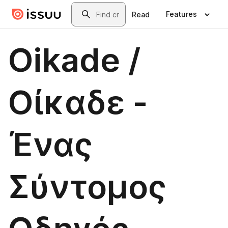
Skip to main content
Search
Features
Read
Oikade /
Οίκαδε -
Ένας
Σύντομος