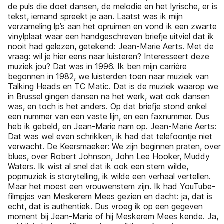
de puls die doet dansen, de melodie en het lyrische, er is
tekst, iemand spreekt je aan. Laatst was ik mijn
verzameling lp’s aan het opruimen en vond ik een zwarte
vinylplaat waar een handgeschreven briefje uitviel dat ik
nooit had gelezen, getekend: Jean-Marie Aerts. Met de
vraag: wil je hier eens naar luisteren? Interesseert deze
muziek jou? Dat was in 1996. Ik ben mijn carrière
begonnen in 1982, we luisterden toen naar muziek van
Talking Heads en TC Matic. Dat is de muziek waarop we
in Brussel gingen dansen na het werk, wat ook dansen
was, en toch is het anders. Op dat briefje stond enkel
een nummer van een vaste lijn, en een faxnummer. Dus
heb ik gebeld, en Jean-Marie nam op. Jean-Marie Aerts:
Dat was wel even schrikken, ik had dat telefoontje niet
verwacht. De Keersmaeker: We zijn beginnen praten, over
blues, over Robert Johnson, John Lee Hooker, Muddy
Waters. Ik wist al snel dat ik ook een stem wilde,
popmuziek is storytelling, ik wilde een verhaal vertellen.
Maar het moest een vrouwenstem zijn. Ik had YouTube-
filmpjes van Meskerem Mees gezien en dacht: ja, dat is
echt, dat is authentiek. Dus vroeg ik op een gegeven
moment bij Jean-Marie of hij Meskerem Mees kende. Ja,