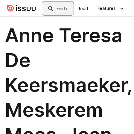
Skip to main content
Search
Features
Read
Anne Teresa
De
Keersmaeker,
Meskerem