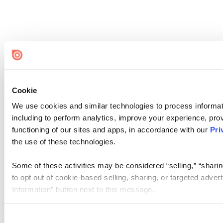
Cookie
We use cookies and similar technologies to process informat
including to perform analytics, improve your experience, prov
functioning of our sites and apps, in accordance with our
Pri
the use of these technologies.
Some of these activities may be considered “selling,” “sharin
to opt out of cookie-based selling, sharing, or targeted adver
Information” button next to this message.
Please note that your opt-out preference is stored at the br