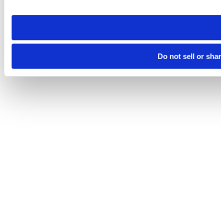
site you visit. If you access our sites from a different device
need to be set again.
Do not sell or sha