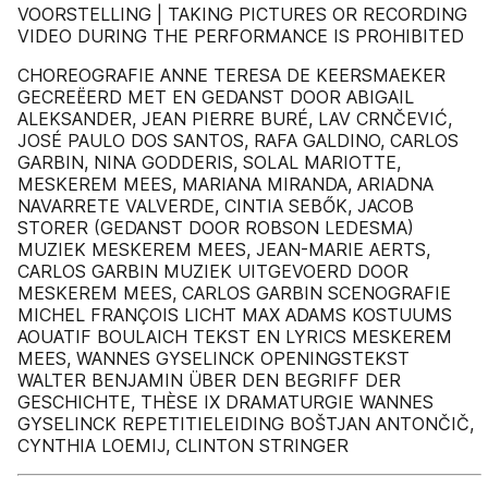
VOORSTELLING | TAKING PICTURES OR RECORDING
VIDEO DURING THE PERFORMANCE IS PROHIBITED
CHOREOGRAFIE ANNE TERESA DE KEERSMAEKER
GECREËERD MET EN GEDANST DOOR ABIGAIL
ALEKSANDER, JEAN PIERRE BURÉ, LAV CRNČEVIĆ,
JOSÉ PAULO DOS SANTOS, RAFA GALDINO, CARLOS
GARBIN, NINA GODDERIS, SOLAL MARIOTTE,
MESKEREM MEES, MARIANA MIRANDA, ARIADNA
NAVARRETE VALVERDE, CINTIA SEBŐK, JACOB
STORER (GEDANST DOOR ROBSON LEDESMA)
MUZIEK MESKEREM MEES, JEAN-MARIE AERTS,
CARLOS GARBIN MUZIEK UITGEVOERD DOOR
MESKEREM MEES, CARLOS GARBIN SCENOGRAFIE
MICHEL FRANÇOIS LICHT MAX ADAMS KOSTUUMS
AOUATIF BOULAICH TEKST EN LYRICS MESKEREM
MEES, WANNES GYSELINCK OPENINGSTEKST
WALTER BENJAMIN ÜBER DEN BEGRIFF DER
GESCHICHTE, THÈSE IX DRAMATURGIE WANNES
GYSELINCK REPETITIELEIDING BOŠTJAN ANTONČIČ,
CYNTHIA LOEMIJ, CLINTON STRINGER