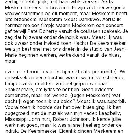
zei hij, je hebt gelijk, met haar wil ik werken. Aerts:
Meskerem steekt er bovenuit. Er zijn veel nieuwe goeie
vrouwenstemmen op dit moment, maar Meskerem heeft
iets bijzonders. Meskerem Mees: Dankuwel. Aerts: Ik
herinner me een filmpje waarin Meskerem een concert
gaf terwijl Pete Doherty vanuit de coulissen toekeek. Je
zag dat hij zwaar onder de indruk was. Mees: Hij was
ook zwaar onder invloed toen. (lacht) De Keersmaeker:
We zijn best snel met ons drieën in de studio van Jean-
Marie beginnen werken, vertrekkend vanuit de blues,
maar
even goed rond beats en bpm’s (beats-per-minute). We
ontwikkelden een structuur waarin we de verschillende
tempo’s al verdeelden. Vrij snel grepen we naar
Shakespeare, om lyrics te hebben. Geen evidente
combinatie, maar het werkte. (tegen Meskerem) Wat
dacht jij eigen toen ik jou belde? Mees: Ik was superblij.
Vooral toen ik hoorde dat het over blues ging. Ik ben
opgegroeid met de muziek van mijn vader: Leadbelly,
Mississippi John hurt, Robert Johnson. Ik kende jullie
werk niet goed, maar ik was al snel heel erg onder de
indruk. De Keersmaeker: Eigenlijk gingen Meskerem en