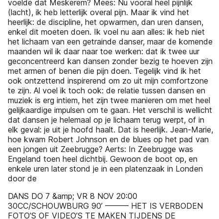
voelde dat Meskerem? Mees: Nu vooral heel pijnlijk
(lacht), ik heb letterlijk overal pijn. Maar ik vind het
heerlijk: de discipline, het opwarmen, dan uren dansen,
enkel dit moeten doen. Ik voel nu aan alles: ik heb niet
het lichaam van een getrainde danser, maar de komende
maanden wil ik daar naar toe werken: dat ik twee uur
geconcentreerd kan dansen zonder bezig te hoeven zijn
met armen of benen die pijn doen. Tegelijk vind ik het
ook ontzettend inspirerend om zo uit mijn comfortzone
te zijn. Al voel ik toch ook: de relatie tussen dansen en
muziek is erg intiem, het zijn twee manieren om met heel
gelijkaardige impulsen om te gaan. Het verschil is wellicht
dat dansen je helemaal op je lichaam terug werpt, of in
elk geval: je uit je hoofd haalt. Dat is heerlijk. Jean-Marie,
hoe kwam Robert Johnson en de blues op het pad van
een jongen uit Zeebrugge? Aerts: In Zeebrugge was
Engeland toen heel dichtbij. Gewoon de boot op, en
enkele uren later stond je in een platenzaak in Londen
door de
DANS DO 7 &amp; VR 8 NOV 20:00
30CC/SCHOUWBURG 90’ ——— HET IS VERBODEN
FOTO’S OF VIDEO’S TE MAKEN TIJDENS DE