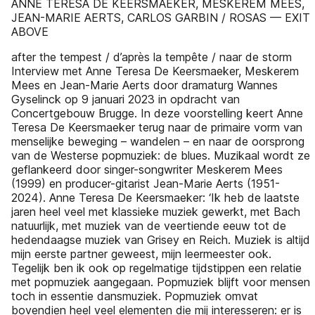
ANNE TERESA DE KEERSMAEKER, MESKEREM MEES,
JEAN-MARIE AERTS, CARLOS GARBIN / ROSAS — EXIT
ABOVE
after the tempest / d’après la tempête / naar de storm
Interview met Anne Teresa De Keersmaeker, Meskerem
Mees en Jean-Marie Aerts door dramaturg Wannes
Gyselinck op 9 januari 2023 in opdracht van
Concertgebouw Brugge. In deze voorstelling keert Anne
Teresa De Keersmaeker terug naar de primaire vorm van
menselijke beweging – wandelen – en naar de oorsprong
van de Westerse popmuziek: de blues. Muzikaal wordt ze
geflankeerd door singer-songwriter Meskerem Mees
(1999) en producer-gitarist Jean-Marie Aerts (1951-
2024). Anne Teresa De Keersmaeker: ‘Ik heb de laatste
jaren heel veel met klassieke muziek gewerkt, met Bach
natuurlijk, met muziek van de veertiende eeuw tot de
hedendaagse muziek van Grisey en Reich. Muziek is altijd
mijn eerste partner geweest, mijn leermeester ook.
Tegelijk ben ik ook op regelmatige tijdstippen een relatie
met popmuziek aangegaan. Popmuziek blijft voor mensen
toch in essentie dansmuziek. Popmuziek omvat
bovendien heel veel elementen die mij interesseren: er is