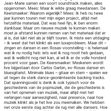
Jean-Marie samen een soort soundtrack maken, alles
opgenomen. Mees: Maar ik wilde graag meedansen. De
Keersmaeker: Waarom eigenlijk? Mees: Ik heb nu twee
jaar kunnen touren met mijn eigen project, altijd met
hetzelfde materiaal. Dat was heel fijn, ik ben enorm
dankbaar. Maar om nieuwe muziek te kunnen maken
moet je afstand kunnen nemen van het materiaal dat er
al is, dat lukt niet als je blijft touren. Ik miste een uitdaging
– ik weet dat het klinkt als een luxeprobleem. Maar dit –
zingen en dansen in een Rosas-voorstelling – is helemaal
wat ik nu nodig heb: iets wat ik nog nooit heb gedaan,
wat ik wellicht nog niet kan, al wil ik er de volle honderd
procent voor gaan. De Keersmaeker: Meskerem wordt
live bijgestaan door Carlos Garbin, ex-Rosas danser en
bluesgitarist. Minimale blues – gitaar en stem – spelen we
uit tegen de sterk dance-georiënteerde backing tracks.
Dat spanningsveld is denk ik ook typisch voor de
geschiedenis van de popmuziek, die de geschiedenis is
van het opnemen van muziek, maar altijd met het
verlangen naar aanwezigheid, naar presence, naar hoe
muziek klinkt als je het live zou meemaken. We hebben
net onze eerste dag achter de rug met alle dansers. Hoe