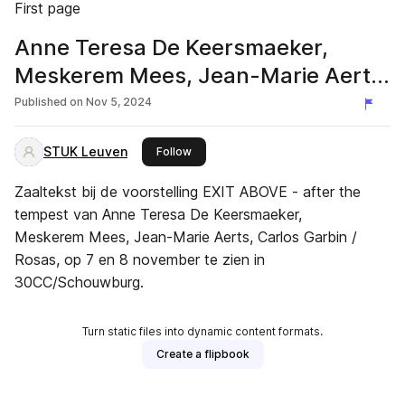
First page
Anne Teresa De Keersmaeker,
Meskerem Mees, Jean-Marie Aerts,
Carlos Garbin / Rosas — EXIT
Published on
Nov 5, 2024
ABOVE
STUK Leuven
this publisher
Follow
Zaaltekst bij de voorstelling EXIT ABOVE - after the
tempest van Anne Teresa De Keersmaeker,
Meskerem Mees, Jean-Marie Aerts, Carlos Garbin /
Rosas, op 7 en 8 november te zien in
30CC/Schouwburg.
Turn static files into dynamic content formats.
Create a flipbook