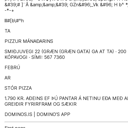
&#39;# ]¨Â &amp;&amp;&#39; GZn&#96;_Vk &#96; H b^ *,*
-*-+
lll#[b\#^h
TA
PIZZUR MÁNAÐARINS
SMIÐJUVEGI 22 (GRÆN (GRÆN GATA) GA AT TA) · 200
KÓPAVOGI · SÍMI: 567 7360
FEBRÚ
AR
STÓR PIZZA
1.790 KR. AÐEINS EF ÞÚ PANTAR Á NETINU EÐA MEÐ A
GREIÐIR FYRIRFRAM OG SÆKIR
DOMINOS.IS | DOMINO’S APP