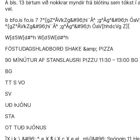
Á bls. 13 birtum við nokkrar myndir frá blótinu sem tókst í a
vel.
b bfo.is fo.is 7 7^[gZ^ÂVkZg&#96;hi¨Â^ ;g^Âg^&#96;h Óa
^[gZ^ÂVkZg&#96;hi¨Â^ ;g^Âg^&#96;h ÓaV[hhdcVg Z][
W[d5W[d#^h W[d5W[d#^h
FÖSTUDAGSHLAÐBORÐ SHAKE &amp; PIZZA
90 MÍNÚTUR AF STANSLAUSRI PIZZU 11:30 – 13:00 BG
BG
TT S VO
SV
UÐ ÞJÓNU
STA
OT TUÐ ÞJÓNUS
]X j k \ &#96; ^ e X $ j X c X e el _m\i]&#96; Spöngin 11 He 