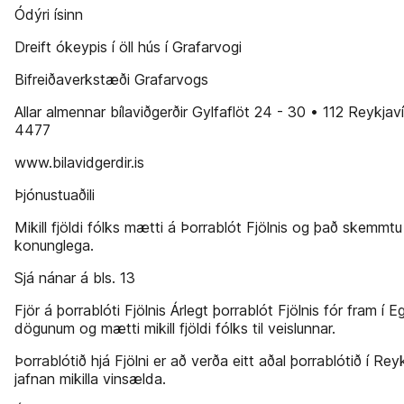
Ódýri ísinn
Dreift ókeypis í öll hús í Grafarvogi
Bifreiðaverkstæði Grafarvogs
Allar almennar bílaviðgerðir Gylfaflöt 24 - 30 • 112 Reykjav
4477
www.bilavidgerdir.is
Þjónustuaðili
Mikill fjöldi fólks mætti á Þorrablót Fjölnis og það skemmtu s
konunglega.
Sjá nánar á bls. 13
Fjör á þorrablóti Fjölnis Árlegt þorrablót Fjölnis fór fram í Egi
dögunum og mætti mikill fjöldi fólks til veislunnar.
Þorrablótið hjá Fjölni er að verða eitt aðal þorrablótið í Rey
jafnan mikilla vinsælda.