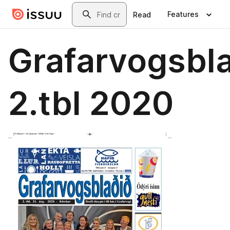
Skip to main content
Search
Features
Read
Grafarvogsbl
2.tbl 2020