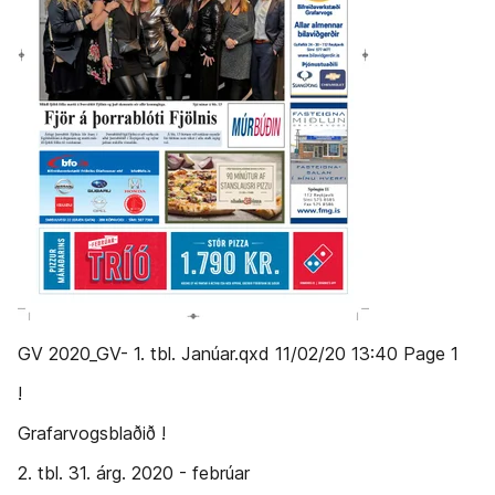
GV 2020_GV- 1. tbl. Janúar.qxd 11/02/20 13:40 Page 1
!
Graf­ar­vogs­blað­ið !
2. tbl. 31. árg. 2020 - febrúar