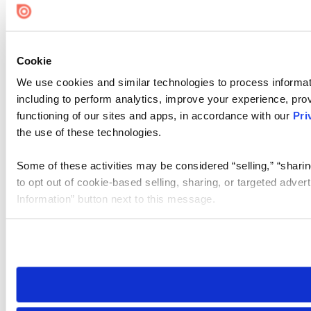
Cookie
We use cookies and similar technologies to process informat
including to perform analytics, improve your experience, prov
functioning of our sites and apps, in accordance with our
Pri
the use of these technologies.
Some of these activities may be considered “selling,” “sharin
to opt out of cookie-based selling, sharing, or targeted adver
Information” button next to this message.
Please note that your opt-out preference is stored at the br
site you visit. If you access our sites from a different device
need to be set again.