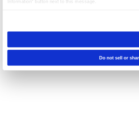
Information” button next to this message.
Please note that your opt-out preference is stored at the br
site you visit. If you access our sites from a different device
need to be set again.
Do not sell or sha