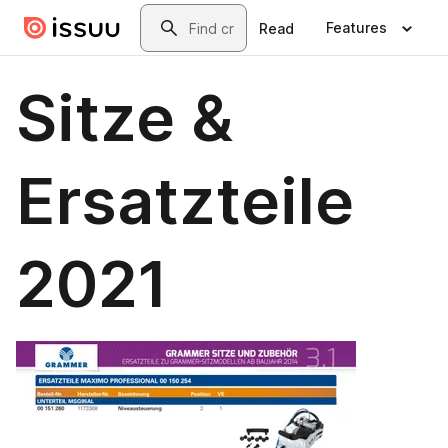
Skip to main content
Search
Features
Read
Sitze &
Ersatzteile
2021