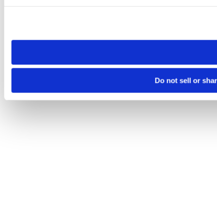
Please note that your opt-out preference is stored at the br
site you visit. If you access our sites from a different device
need to be set again.
Do not sell or sha