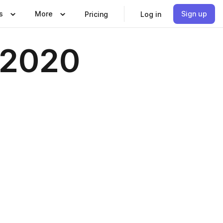
s
More
Sign up
Pricing
Log in
 2020