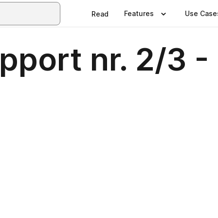
Features
Use Case
Read
port nr. 2/3 -