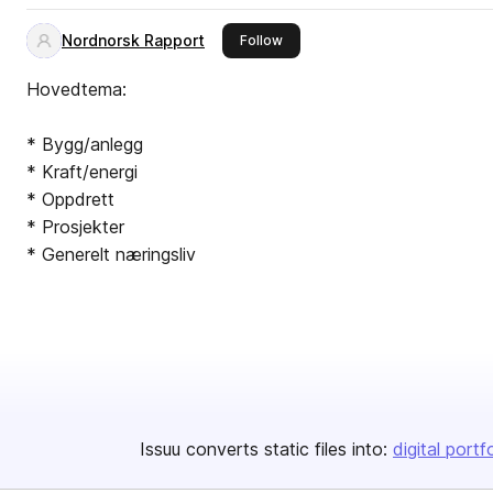
Nordnorsk Rapport
this publisher
Follow
Hovedtema:
* Bygg/anlegg
* Kraft/energi
* Oppdrett
* Prosjekter
* Generelt næringsliv
Issuu converts static files into:
digital portf