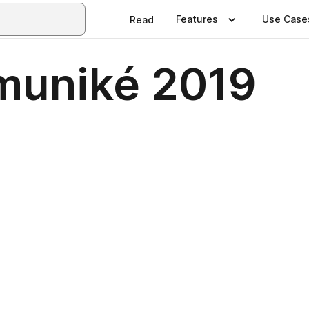
Features
Use Case
Read
muniké 2019