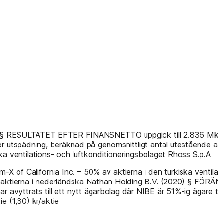
 § RESULTATET EFTER FINANSNETTO uppgick till 2.836 Mkr
utspädning, beräknad på genomsnittligt antal utestående aktie
a ventilations- och luftkonditioneringsbolaget Rhoss S.p.A
X of California Inc. – 50% av aktierna i den turkiska ventil
 aktierna i nederländska Nathan Holding B.V. (2020) § FÖ
 avyttrats till ett nytt ägarbolag där NIBE är 51%-ig ägare
e (1,30) kr/aktie