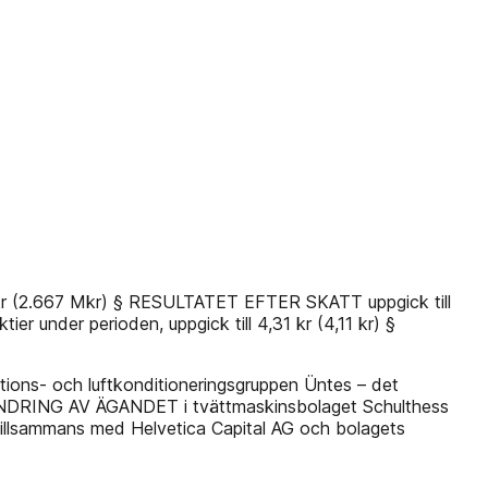
 (2.667 Mkr) § RESULTATET EFTER SKATT uppgick till
r under perioden, uppgick till 4,31 kr (4,11 kr) §
ations- och luftkonditioneringsgruppen Üntes – det
RÄNDRING AV ÄGANDET i tvättmaskinsbolaget Schulthess
 tillsammans med Helvetica Capital AG och bolagets