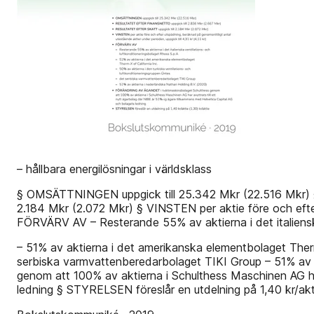
– hållbara energilösningar i världsklass
§ OMSÄTTNINGEN uppgick till 25.342 Mkr (22.516 Mkr)
2.184 Mkr (2.072 Mkr) § VINSTEN per aktie före och efter 
FÖRVÄRV AV – Resterande 55% av aktierna i det italiensk
– 51% av aktierna i det amerikanska elementbolaget Therm-
serbiska varmvattenberedarbolaget TIKI Group – 51% av
genom att 100% av aktierna i Schulthess Maschinen AG har
ledning § STYRELSEN föreslår en utdelning på 1,40 kr/akti