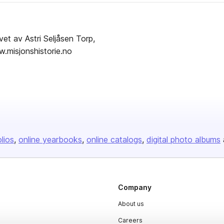
s publisher
et av Astri Seljåsen Torp,
w.misjonshistorie.no
olios
online yearbooks
online catalogs
digital photo albums
Company
About us
Careers