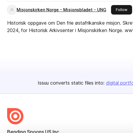
Misjonskirken Norge - Misjonsbladet - UNG
thi
Follow
Historisk oppgave om Den frie østafrikanske misjon. Skrev
2024, for Historisk Arkivsenter i Misjonskirken Norge. ww
Issuu converts static files into:
digital portf
Bending Spoons US Inc.