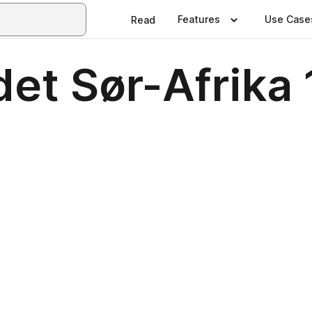
Features
Use Case
Read
det Sør-Afrika