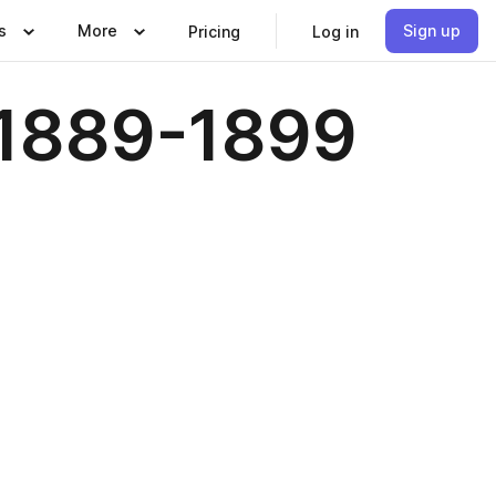
s
More
Sign up
Pricing
Log in
 1889-1899