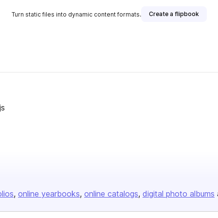
Create a flipbook
Turn static files into dynamic content formats.
js
olios
online yearbooks
online catalogs
digital photo albums