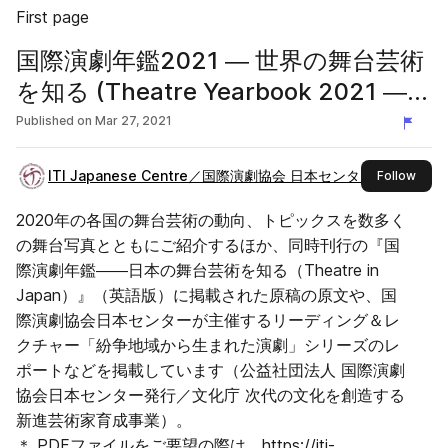
First page
国際演劇年鑑2021 ― 世界の舞台芸術
を知る (Theatre Yearbook 2021 ―
Theatre Abroad)
Published on
Mar 27, 2021
ITI Japanese Centre／国際演劇協会 日本センター
this 
Follow
2020年の各国の舞台芸術の動向、トピックスを数多く
の舞台写真とともにご紹介するほか、同時刊行の『国
際演劇年鑑――日本の舞台芸術を知る（Theatre in
Japan）』（英語版）に掲載された原稿の原文や、国
際演劇協会日本センターが主催するリーディング＆レ
クチャー「紛争地域から生まれた演劇」シリーズのレ
ポートなどを掲載しています（公益社団法人 国際演劇
協会日本センター発行／文化庁 次代の文化を創造する
新進芸術家育成事業）。
＊ PDFファイルをご要望の際は、https://iti-