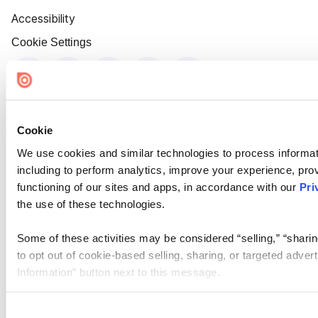
Accessibility
Cookie Settings
Cookie
We use cookies and similar technologies to process informat
including to perform analytics, improve your experience, prov
functioning of our sites and apps, in accordance with our
Pri
the use of these technologies.
Some of these activities may be considered “selling,” “sharin
to opt out of cookie-based selling, sharing, or targeted adver
Information” button next to this message.
Please note that your opt-out preference is stored at the br