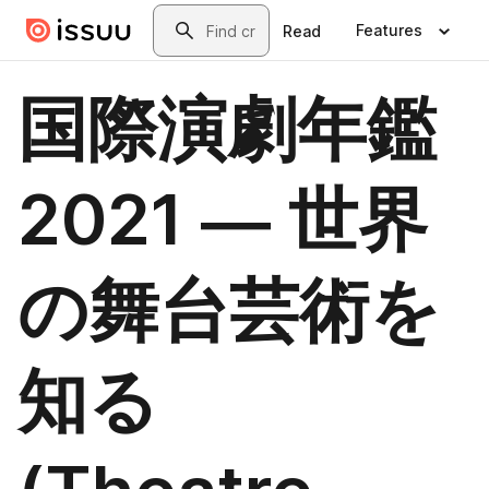
Skip to main content
Search
Features
Read
国際演劇年鑑
2021 ― 世界
の舞台芸術を
知る