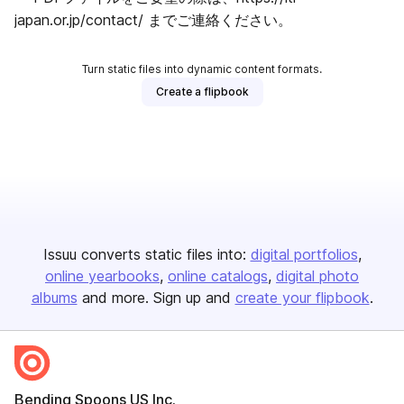
japan.or.jp/contact/ までご連絡ください。
Turn static files into dynamic content formats.
Create a flipbook
Issuu converts static files into:
digital portfolios
online yearbooks
online catalogs
digital photo
albums
and more. Sign up and
create your flipbook
.
Bending Spoons US Inc.