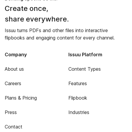
Create once,
share everywhere.
Issuu turns PDFs and other files into interactive
flipbooks and engaging content for every channel.
Company
Issuu Platform
About us
Content Types
Careers
Features
Plans & Pricing
Flipbook
Press
Industries
Contact