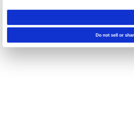
site you visit. If you access our sites from a different device
need to be set again.
Do not sell or sha